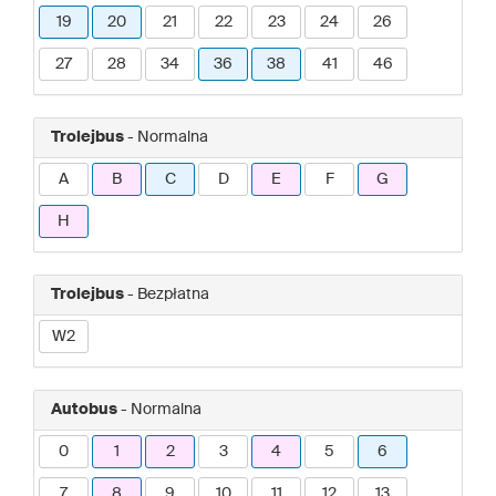
19
20
21
22
23
24
26
27
28
34
36
38
41
46
Trolejbus
- Normalna
A
B
C
D
E
F
G
H
Trolejbus
- Bezpłatna
W2
Autobus
- Normalna
0
1
2
3
4
5
6
7
8
9
10
11
12
13