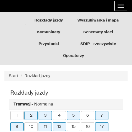
Rozkłady
Przejdź
Rozwi
jazdy
do
nawig
GZM
treści
strony
Rozkłady jazdy
Wyszukiwarka i mapa
Komunikaty
Schematy sieci
Przystanki
SDIP - rzeczywiste
odjazdy
Operatorzy
Start
Rozkład jazdy
Rozkłady jazdy
Tramwaj
- Normalna
1
2
3
4
5
6
7
9
10
11
13
15
16
17