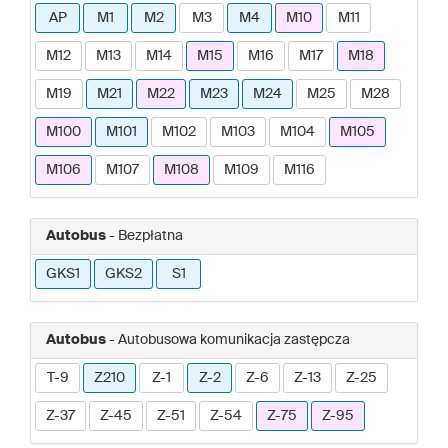
AP
M1
M2
M3
M4
M10
M11
M12
M13
M14
M15
M16
M17
M18
M19
M21
M22
M23
M24
M25
M28
M100
M101
M102
M103
M104
M105
M106
M107
M108
M109
M116
Autobus
- Bezpłatna
GKS1
GKS2
S1
Autobus
- Autobusowa komunikacja zastępcza
T-9
Z210
Z-1
Z-2
Z-6
Z-13
Z-25
Z-37
Z-45
Z-51
Z-54
Z-75
Z-95