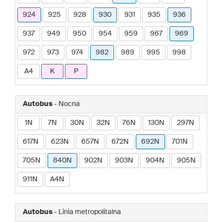
924
925
928
930
931
935
936
937
949
950
954
959
967
969
972
973
974
982
989
995
998
A4
K
P
Autobus
- Nocna
1N
7N
30N
32N
76N
130N
297N
617N
623N
657N
672N
692N
701N
705N
840N
902N
903N
904N
905N
911N
A4N
Autobus
- Linia metropolitalna