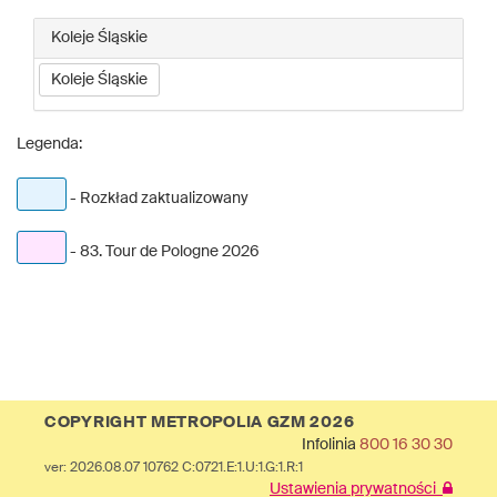
Koleje Śląskie
Koleje Śląskie
Legenda:
- Rozkład zaktualizowany
- 83. Tour de Pologne 2026
COPYRIGHT METROPOLIA GZM 2026
Infolinia
800 16 30 30
ver: 2026.08.07 10762 C:0721.E:1.U:1.G:1.R:1
Ustawienia prywatności