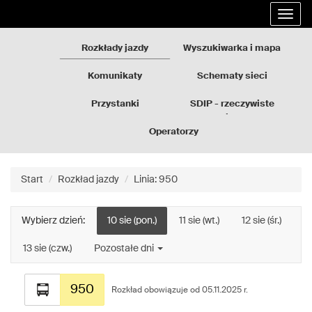
Rozkłady
Przejdź
Rozwi
jazdy
do
nawig
GZM
treści
strony
Rozkłady jazdy
Wyszukiwarka i mapa
Komunikaty
Schematy sieci
Przystanki
SDIP - rzeczywiste
odjazdy
Operatorzy
Start
Rozkład jazdy
Linia: 950
Wybierz dzień:
10 sie (pon.)
11 sie (wt.)
12 sie (śr.)
13 sie (czw.)
Pozostałe dni
Rozkład
950
jazdy
Rozkład obowiązuje od 05.11.2025 r.
dla