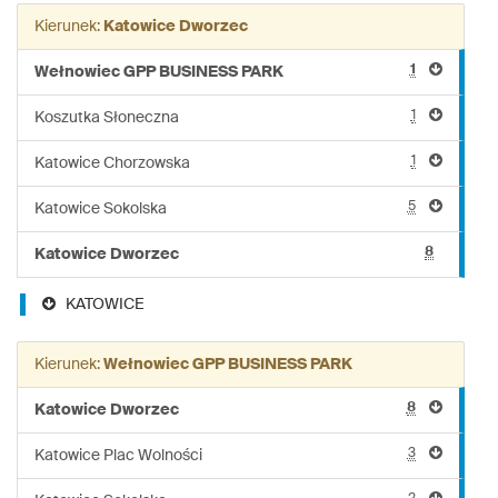
linii:
Kierunek:
Katowice Dworzec
950
1
Wełnowiec GPP BUSINESS PARK
1
Koszutka Słoneczna
1
Katowice Chorzowska
5
Katowice Sokolska
8
Katowice Dworzec
KATOWICE
Kierunek:
Wełnowiec GPP BUSINESS PARK
8
Katowice Dworzec
3
Katowice Plac Wolności