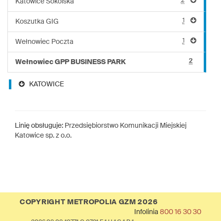
2
Katowice Sokolska
1
Koszutka GIG
1
Wełnowiec Poczta
2
Wełnowiec GPP BUSINESS PARK
KATOWICE
Linię obsługuje:
Przedsiębiorstwo Komunikacji Miejskiej
Katowice sp. z o.o.
COPYRIGHT METROPOLIA GZM 2026
Infolinia
800 16 30 30