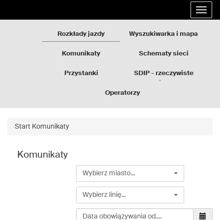
Rozkłady
Przejdź
Rozwi
jazdy
do
nawig
GZM
treści
strony
Rozkłady jazdy
Wyszukiwarka i mapa
Komunikaty
Schematy sieci
Przystanki
SDIP - rzeczywiste
odjazdy
Operatorzy
Start
Komunikaty
Komunikaty
Wybierz
Wybierz miasto...
miasto...
Wybierz
Wybierz linię...
linię...
Wybierz