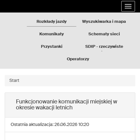
Rozkłady
Przejdź
Rozwi
jazdy
do
nawig
GZM
treści
strony
Rozkłady jazdy
Wyszukiwarka i mapa
Komunikaty
Schematy sieci
Przystanki
SDIP - rzeczywiste
odjazdy
Operatorzy
Start
Funkcjonowanie komunikacji miejskiej w
okresie wakacji letnich
Ostatnia aktualizacja: 26.06.2026 10:20