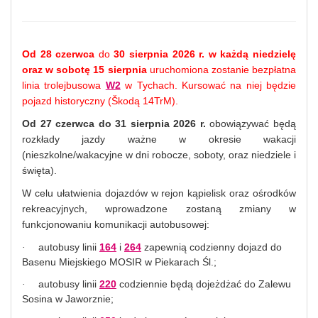
Od 28 czerwca
do
30 sierpnia 2026 r. w każdą niedzielę
oraz w sobotę 15 sierpnia
uruchomiona zostanie bezpłatna
linia trolejbusowa
W2
w Tychach. Kursować na niej będzie
pojazd historyczny (Škodą 14TrM).
Od 27 czerwca do 31 sierpnia 2026 r.
obowiązywać będą
rozkłady jazdy ważne w okresie wakacji
(nieszkolne/wakacyjne w dni robocze, soboty, oraz niedziele i
święta).
W celu ułatwienia dojazdów w rejon kąpielisk oraz ośrodków
rekreacyjnych, wprowadzone zostaną zmiany w
funkcjonowaniu komunikacji autobusowej:
autobusy linii
164
i
264
zapewnią codzienny dojazd do
·
Basenu Miejskiego MOSIR w Piekarach Śl.;
autobusy linii
220
codziennie będą dojeżdżać do Zalewu
·
Sosina w Jaworznie;