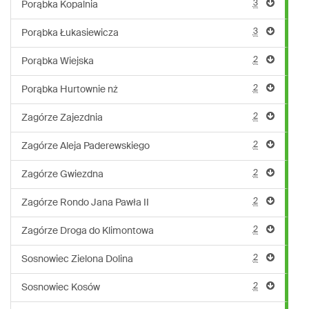
3
Porąbka Kopalnia
3
Porąbka Łukasiewicza
2
Porąbka Wiejska
2
Porąbka Hurtownie nż
2
Zagórze Zajezdnia
2
Zagórze Aleja Paderewskiego
2
Zagórze Gwiezdna
2
Zagórze Rondo Jana Pawła II
2
Zagórze Droga do Klimontowa
2
Sosnowiec Zielona Dolina
2
Sosnowiec Kosów