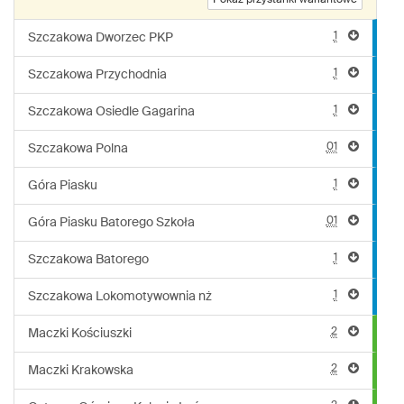
Pokaż przystanki wariantowe
1
Szczakowa Dworzec PKP
1
Szczakowa Przychodnia
1
Szczakowa Osiedle Gagarina
01
Szczakowa Polna
1
Góra Piasku
01
Góra Piasku Batorego Szkoła
1
Szczakowa Batorego
1
Szczakowa Lokomotywownia nż
2
Maczki Kościuszki
2
Maczki Krakowska