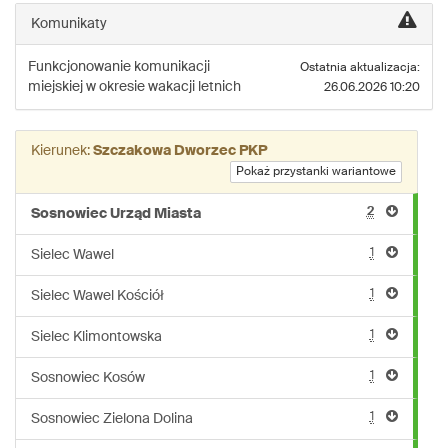
linii:
Komunikaty
220
Funkcjonowanie komunikacji
Ostatnia aktualizacja:
miejskiej w okresie wakacji letnich
26.06.2026 10:20
Kierunek:
Szczakowa Dworzec PKP
Pokaż przystanki wariantowe
2
Sosnowiec Urząd Miasta
1
Sielec Wawel
1
Sielec Wawel Kościół
1
Sielec Klimontowska
1
Sosnowiec Kosów
1
Sosnowiec Zielona Dolina