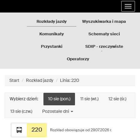
Rozkłady
Przejdź
Rozwi
jazdy
do
nawig
GZM
treści
strony
Rozkłady jazdy
Wyszukiwarka i mapa
Komunikaty
Schematy sieci
Przystanki
SDIP - rzeczywiste
odjazdy
Operatorzy
Start
Rozkład jazdy
Linia: 220
Wybierz dzień:
10 sie (pon.)
11 sie (wt.)
12 sie (śr.)
13 sie (czw.)
Pozostałe dni
Rozkład
220
jazdy
Rozkład obowiązuje od 29.07.2026 r.
dla