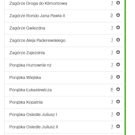
1
Zagórze Droga do Klimontowa
3
Zagórze Rondo Jana Pawła II
1
Zagórze Gwiezdna
1
Zagórze Aleja Paderewskiego
1
Zagórze Zajezdnia
1
Porąbka Hurtownie nż
3
Porąbka Wiejska
4
Porąbka Łukasiewicza
1
Porąbka Kopalnia
1
Porąbka Osiedle Juliusz I
1
Porąbka Osiedle Juliusz II