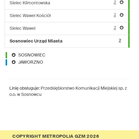
2
Sielec Klimontowska
2
Sielec Wawel Kościół
2
Sielec Wawel
2
Sosnowiec Urząd Miasta
SOSNOWIEC
JAWORZNO
Linię obsługuje:
Przedsiębiorstwo Komunikacji Miejskiej sp. z
o.o. w Sosnowcu
COPYRIGHT METROPOLIA GZM 2026