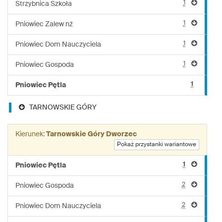
1
Strzybnica Szkoła
1
Pniowiec Zalew nż
1
Pniowiec Dom Nauczyciela
1
Pniowiec Gospoda
1
Pniowiec Pętla
TARNOWSKIE GÓRY
Kierunek:
Tarnowskie Góry Dworzec
Pokaż przystanki wariantowe
1
Pniowiec Pętla
2
Pniowiec Gospoda
2
Pniowiec Dom Nauczyciela