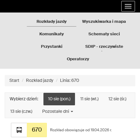
Rozkłady
Przejdź
Rozwi
jazdy
do
nawig
GZM
treści
strony
Rozkłady jazdy
Wyszukiwarka i mapa
Komunikaty
Schematy sieci
Przystanki
SDIP - rzeczywiste
odjazdy
Operatorzy
Start
Rozkład jazdy
Linia: 670
Wybierz dzień:
10 sie (pon.)
11 sie (wt.)
12 sie (śr.)
13 sie (czw.)
Pozostałe dni
Rozkład
670
jazdy
Rozkład obowiązuje od 19.04.2026 r.
dla