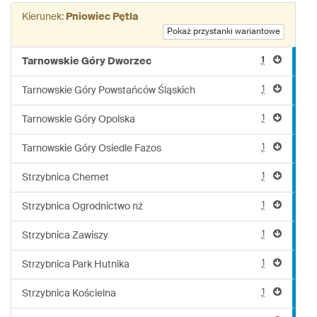
linii:
Kierunek:
Pniowiec Pętla
670
Pokaż przystanki wariantowe
1
Tarnowskie Góry Dworzec
1
Tarnowskie Góry Powstańców Śląskich
1
Tarnowskie Góry Opolska
1
Tarnowskie Góry Osiedle Fazos
1
Strzybnica Chemet
1
Strzybnica Ogrodnictwo nż
1
Strzybnica Zawiszy
1
Strzybnica Park Hutnika
1
Strzybnica Kościelna