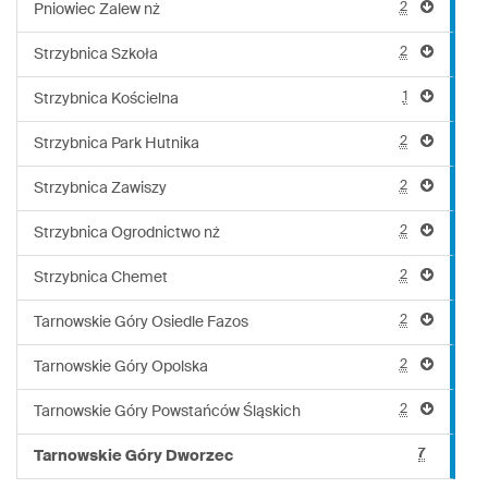
2
Pniowiec Zalew nż
2
Strzybnica Szkoła
1
Strzybnica Kościelna
2
Strzybnica Park Hutnika
2
Strzybnica Zawiszy
2
Strzybnica Ogrodnictwo nż
2
Strzybnica Chemet
2
Tarnowskie Góry Osiedle Fazos
2
Tarnowskie Góry Opolska
2
Tarnowskie Góry Powstańców Śląskich
7
Tarnowskie Góry Dworzec