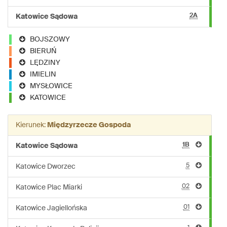
2A
Katowice Sądowa
BOJSZOWY
BIERUŃ
LĘDZINY
IMIELIN
MYSŁOWICE
KATOWICE
Kierunek:
Międzyrzecze Gospoda
1B
Katowice Sądowa
5
Katowice Dworzec
02
Katowice Plac Miarki
01
Katowice Jagiellońska