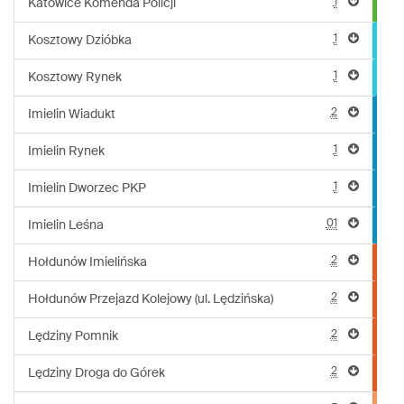
1
Katowice Komenda Policji
1
Kosztowy Dzióbka
1
Kosztowy Rynek
2
Imielin Wiadukt
1
Imielin Rynek
1
Imielin Dworzec PKP
01
Imielin Leśna
2
Hołdunów Imielińska
2
Hołdunów Przejazd Kolejowy (ul. Lędzińska)
2
Lędziny Pomnik
2
Lędziny Droga do Górek