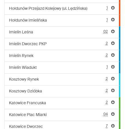
1
Hołdunów Przejazd Kolejowy (ul. Lędzińska)
1
Hołdunów Imielińska
02
Imielin Leśna
2
Imielin Dworzec PKP
2
Imielin Rynek
1
Imielin Wiadukt
2
Kosztowy Rynek
2
Kosztowy Dzióbka
2
Katowice Francuska
04
Katowice Plac Miarki
7
Katowice Dworzec