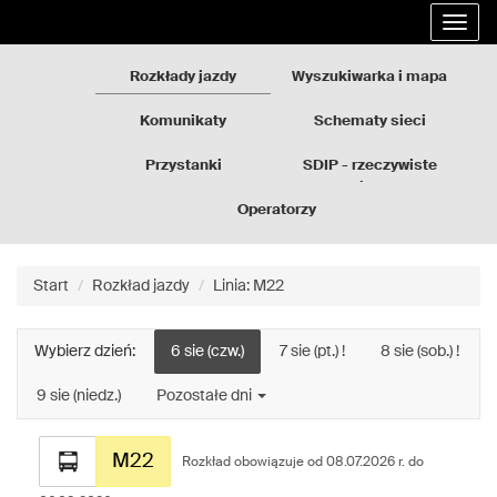
Rozkłady
Przejdź
Rozwi
jazdy
do
nawig
GZM
treści
strony
Rozkłady jazdy
Wyszukiwarka i mapa
Komunikaty
Schematy sieci
Przystanki
SDIP - rzeczywiste
odjazdy
Operatorzy
Start
Rozkład jazdy
Linia: M22
Wybierz dzień:
6 sie (czw.)
7 sie (pt.) !
8 sie (sob.) !
9 sie (niedz.)
Pozostałe dni
Rozkład
M22
jazdy
Rozkład obowiązuje od 08.07.2026 r. do
dla