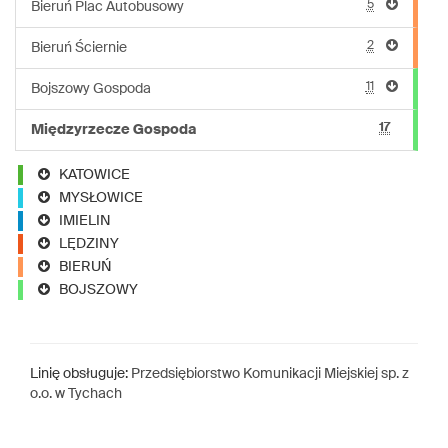
5
Bieruń Plac Autobusowy
2
Bieruń Ściernie
11
Bojszowy Gospoda
17
Międzyrzecze Gospoda
KATOWICE
MYSŁOWICE
IMIELIN
LĘDZINY
BIERUŃ
BOJSZOWY
Linię obsługuje:
Przedsiębiorstwo Komunikacji Miejskiej sp. z
o.o. w Tychach