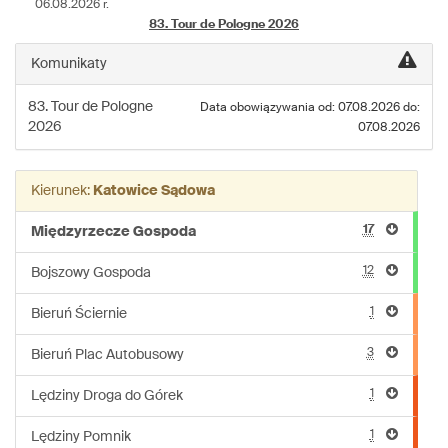
06.08.2026 r.
linii:
83. Tour de Pologne 2026
M22
Komunikaty
83. Tour de Pologne
Data obowiązywania od: 07.08.2026 do:
2026
07.08.2026
Kierunek:
Katowice Sądowa
17
Międzyrzecze Gospoda
12
Bojszowy Gospoda
1
Bieruń Ściernie
3
Bieruń Plac Autobusowy
1
Lędziny Droga do Górek
1
Lędziny Pomnik