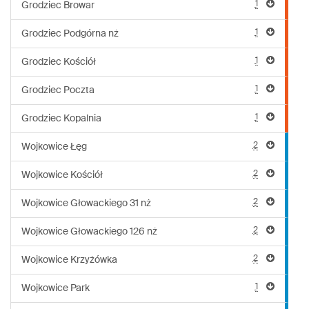
1
Grodziec Browar
1
Grodziec Podgórna nż
1
Grodziec Kościół
1
Grodziec Poczta
1
Grodziec Kopalnia
2
Wojkowice Łęg
2
Wojkowice Kościół
2
Wojkowice Głowackiego 31 nż
2
Wojkowice Głowackiego 126 nż
2
Wojkowice Krzyżówka
1
Wojkowice Park