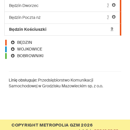
1
Będzin Dworzec
1
Będzin Poczta nż
9
Będzin Kościuszki
BĘDZIN
WOJKOWICE
BOBROWNIKI
Linię obsługuje:
Przedsiębiorstwo Komunikacji
Samochodowej w Grodzisku Mazowieckim sp. z o.o.
COPYRIGHT METROPOLIA GZM 2026