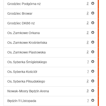
2
Grodziec Podgórna nż
2
Grodziec Browar
2
Grodziec DK86 nż
2
Os. Zamkowe Orkana
2
Os. Zamkowe Krośnieńska
2
Os. Zamkowe Piastowska
1
Os. Syberka Śmigielskiego
1
Os. Syberka Kościół
2
Os. Syberka Piłsudskiego
3
Nowak-Mosty Będzin Arena
1
Będzin 11 Listopada