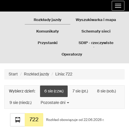
Rozkłady
Przejdź
Rozwi
jazdy
do
nawig
GZM
treści
strony
Rozkłady jazdy
Wyszukiwarka i mapa
Komunikaty
Schematy sieci
Przystanki
SDIP - rzeczywiste
odjazdy
Operatorzy
Start
Rozkład jazdy
Linia: 722
Wybierz dzień:
6 sie (czw.)
7 sie (pt.)
8 sie (sob.)
9 sie (niedz.)
Pozostałe dni
Rozkład
722
jazdy
Rozkład obowiązuje od 22.06.2026 r.
dla