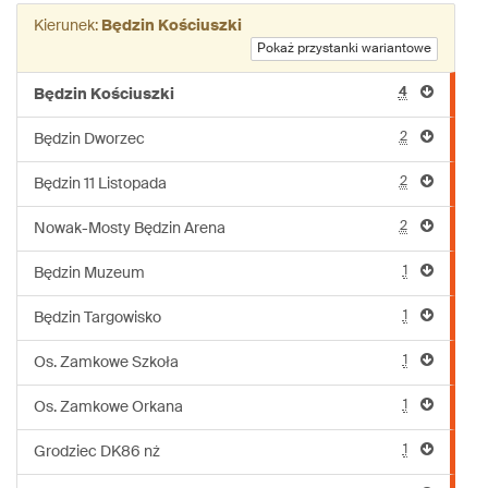
linii:
Kierunek:
Będzin Kościuszki
722
Pokaż przystanki wariantowe
4
Będzin Kościuszki
2
Będzin Dworzec
2
Będzin 11 Listopada
2
Nowak-Mosty Będzin Arena
1
Będzin Muzeum
1
Będzin Targowisko
1
Os. Zamkowe Szkoła
1
Os. Zamkowe Orkana
1
Grodziec DK86 nż