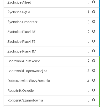
1
Żychcice Alfred
3
Żychcice Pętla
1
Żychcice Cmentarz
1
Żychcice Piaski 37
1
Żychcice Piaski 79
1
Żychcice Piaski 117
2
Bobrowniki Pustkowie
2
Bobrowniki Dąbrowskiej nż
2
Dobieszowice Skrzyżowanie
1
Rogoźnik Osiedle
1
Rogoźnik Szamotownia