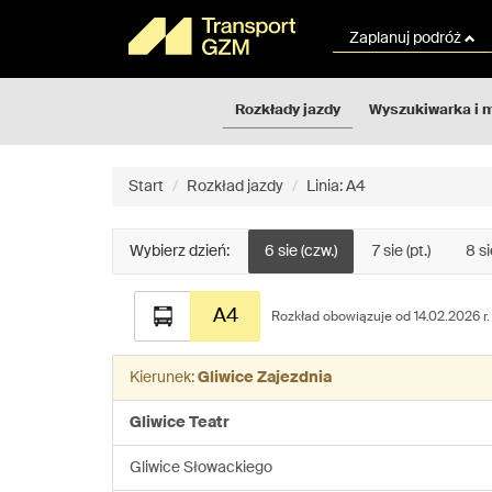
Rozkłady
Przejdź
jazdy
do
Zaplanuj podróż
GZM
treści
strony
Rozkłady jazdy
Wyszukiwarka i 
Start
Rozkład jazdy
Linia: A4
Wybierz dzień:
6 sie (czw.)
7 sie (pt.)
8 si
Rozkład
A4
jazdy
Rozkład obowiązuje od 14.02.2026 r.
dla
linii:
Kierunek:
Gliwice Zajezdnia
A4
Gliwice Teatr
Gliwice Słowackiego