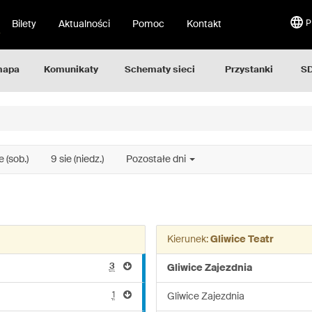
Bilety
Aktualności
Pomoc
Kontakt
P
mapa
Komunikaty
Schematy sieci
Przystanki
SD
e (sob.)
9 sie (niedz.)
Pozostałe dni
Kierunek:
Gliwice Teatr
3
Gliwice Zajezdnia
1
Gliwice Zajezdnia