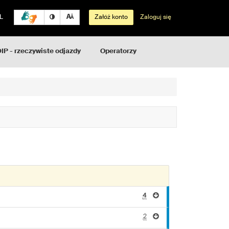
L
Załóż konto
Zaloguj się
IP - rzeczywiste odjazdy
Operatorzy
4
2