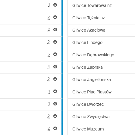
1
Gliwice Towarowa nż
2
Gliwice Tężnia nż
2
Gliwice Akacjowa
2
Gliwice Lindego
5
Gliwice Dąbrowskiego
4
Gliwice Zabrska
2
Gliwice Jagiellońska
1
Gliwice Plac Piastów
1
Gliwice Dworzec
2
Gliwice Zwycięstwa
2
Gliwice Muzeum