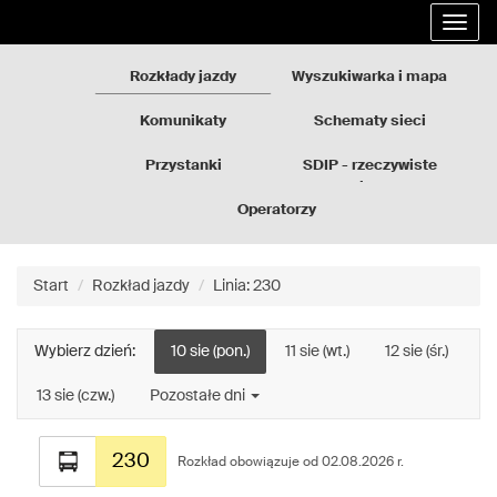
Rozkłady
Przejdź
Rozwi
jazdy
do
nawig
GZM
treści
strony
Rozkłady jazdy
Wyszukiwarka i mapa
Komunikaty
Schematy sieci
Przystanki
SDIP - rzeczywiste
odjazdy
Operatorzy
Start
Rozkład jazdy
Linia: 230
Wybierz dzień:
10 sie (pon.)
11 sie (wt.)
12 sie (śr.)
13 sie (czw.)
Pozostałe dni
Rozkład
230
jazdy
Rozkład obowiązuje od 02.08.2026 r.
dla