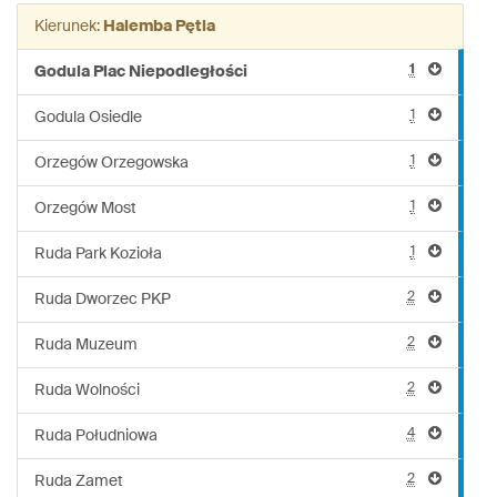
linii:
Kierunek:
Halemba Pętla
230
1
Godula Plac Niepodległości
1
Godula Osiedle
1
Orzegów Orzegowska
1
Orzegów Most
1
Ruda Park Kozioła
2
Ruda Dworzec PKP
2
Ruda Muzeum
2
Ruda Wolności
4
Ruda Południowa
2
Ruda Zamet