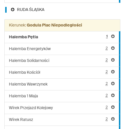
RUDA ŚLĄSKA
Kierunek:
Godula Plac Niepodległości
1
Halemba Pętla
2
Halemba Energetyków
2
Halemba Solidarności
2
Halemba Kościół
2
Halemba Wawrzynek
2
Halemba 1 Maja
2
Wirek Przejazd Kolejowy
2
Wirek Ratusz