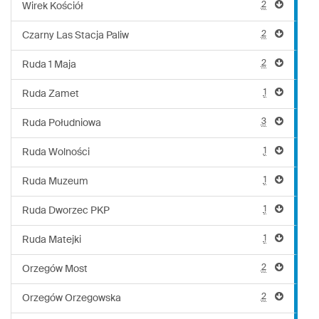
2
Wirek Kościół
2
Czarny Las Stacja Paliw
2
Ruda 1 Maja
1
Ruda Zamet
3
Ruda Południowa
1
Ruda Wolności
1
Ruda Muzeum
1
Ruda Dworzec PKP
1
Ruda Matejki
2
Orzegów Most
2
Orzegów Orzegowska