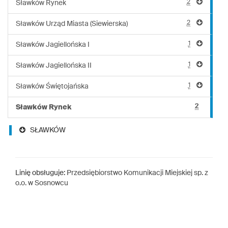
2
Sławków Rynek
2
Sławków Urząd Miasta (Siewierska)
1
Sławków Jagiellońska I
1
Sławków Jagiellońska II
1
Sławków Świętojańska
2
Sławków Rynek
SŁAWKÓW
Linię obsługuje:
Przedsiębiorstwo Komunikacji Miejskiej sp. z
o.o. w Sosnowcu