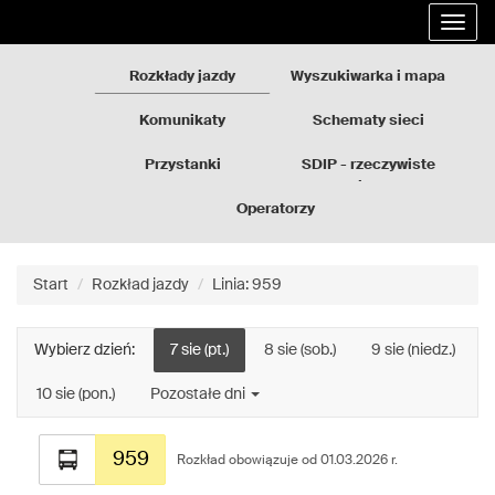
Rozkłady
Przejdź
Rozwi
jazdy
do
nawig
GZM
treści
strony
Rozkłady jazdy
Wyszukiwarka i mapa
Komunikaty
Schematy sieci
Przystanki
SDIP - rzeczywiste
odjazdy
Operatorzy
Start
Rozkład jazdy
Linia: 959
Wybierz dzień:
7 sie (pt.)
8 sie (sob.)
9 sie (niedz.)
10 sie (pon.)
Pozostałe dni
Rozkład
959
jazdy
Rozkład obowiązuje od 01.03.2026 r.
dla