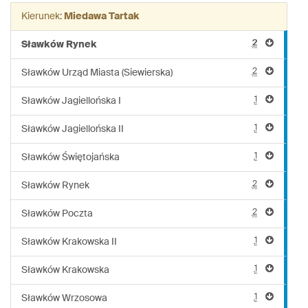
linii:
Kierunek:
Miedawa Tartak
959
2
Sławków Rynek
2
Sławków Urząd Miasta (Siewierska)
1
Sławków Jagiellońska I
1
Sławków Jagiellońska II
1
Sławków Świętojańska
2
Sławków Rynek
2
Sławków Poczta
1
Sławków Krakowska II
1
Sławków Krakowska
1
Sławków Wrzosowa