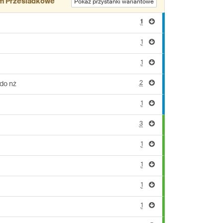
m Przesiadkowe
Pokaż przystanki wariantowe
1
1
1
2
do nż
1
3
1
1
1
1