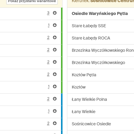
Kierunek:
Sośnicowice Centru
Pokaż przystanki wariantowe
3
Osiedle Waryńskiego Pętla
1
Stare Łabędy SSE
2
Stare Łabędy ROCA
2
Brzezinka Wyczółkowskiego Ron
2
Brzezinka Wyczółkowskiego
2
Kozłów Pętla
1
Kozłów
2
Łany Wielkie Polna
1
Łany Wielkie
2
Sośnicowice Osiedle