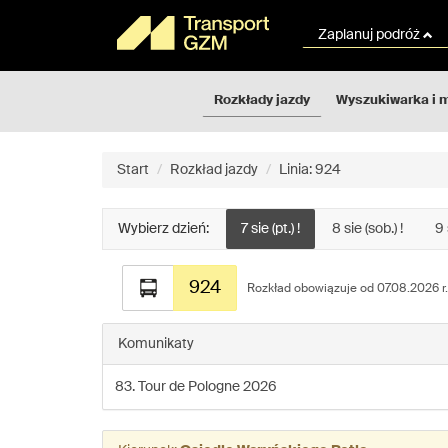
Rozkłady
Przejdź
jazdy
do
Zaplanuj podróż
GZM
treści
strony
Rozkłady jazdy
Wyszukiwarka i 
Start
Rozkład jazdy
Linia: 924
Wybierz dzień:
7 sie (pt.) !
8 sie (sob.) !
9 
Rozkład
924
jazdy
Rozkład obowiązuje od 07.08.2026 r.
dla
linii:
Komunikaty
924
83. Tour de Pologne 2026