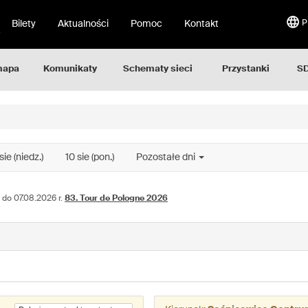
Bilety
Aktualności
Pomoc
Kontakt
P
mapa
Komunikaty
Schematy sieci
Przystanki
SD
sie (niedz.)
10 sie (pon.)
Pozostałe dni
 do 07.08.2026 r.
83. Tour de Pologne 2026