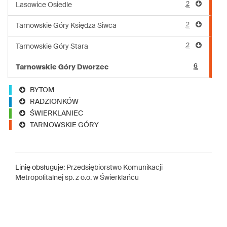
2
Lasowice Osiedle
2
Tarnowskie Góry Księdza Siwca
2
Tarnowskie Góry Stara
6
Tarnowskie Góry Dworzec
BYTOM
RADZIONKÓW
ŚWIERKLANIEC
TARNOWSKIE GÓRY
Linię obsługuje:
Przedsiębiorstwo Komunikacji
Metropolitalnej sp. z o.o. w Świerklańcu