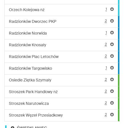
1
Orzech Kolejowa nż
2
Radzionków Dworzec PKP
1
Radzionków Norwida
2
Radzionków Knosały
2
Radzionków Plac Letochów
1
Radzionków Targowisko
2
Osiedle Ziętka Szymały
2
Stroszek Park Handlowy nż
2
Stroszek Narutowicza
2
Stroszek Węzeł Przesiadkowy