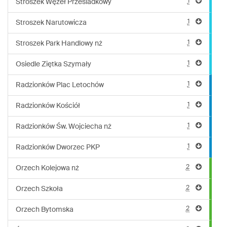
1
Stroszek Węzeł Przesiadkowy
1
Stroszek Narutowicza
1
Stroszek Park Handlowy nż
1
Osiedle Ziętka Szymały
1
Radzionków Plac Letochów
1
Radzionków Kościół
1
Radzionków Św. Wojciecha nż
1
Radzionków Dworzec PKP
2
Orzech Kolejowa nż
2
Orzech Szkoła
2
Orzech Bytomska