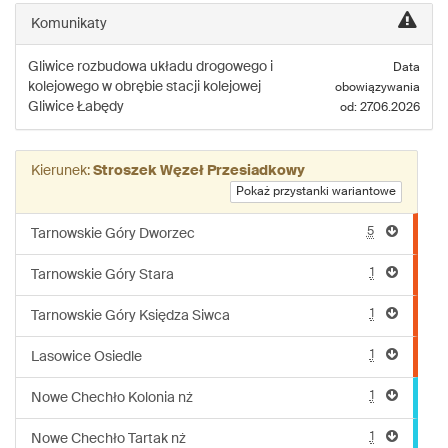
linii:
Komunikaty
173
Gliwice
rozbudowa układu drogowego i
Data
kolejowego w obrębie stacji kolejowej
obowiązywania
Gliwice Łabędy
od: 27.06.2026
Kierunek:
Stroszek Węzeł Przesiadkowy
Pokaż przystanki wariantowe
5
Tarnowskie Góry Dworzec
1
Tarnowskie Góry Stara
1
Tarnowskie Góry Księdza Siwca
1
Lasowice Osiedle
1
Nowe Chechło Kolonia nż
1
Nowe Chechło Tartak nż