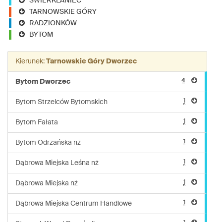
ŚWIERKLANIEC
TARNOWSKIE GÓRY
RADZIONKÓW
BYTOM
Kierunek:
Tarnowskie Góry Dworzec
4
Bytom Dworzec
1
Bytom Strzelców Bytomskich
1
Bytom Fałata
1
Bytom Odrzańska nż
1
Dąbrowa Miejska Leśna nż
1
Dąbrowa Miejska nż
1
Dąbrowa Miejska Centrum Handlowe