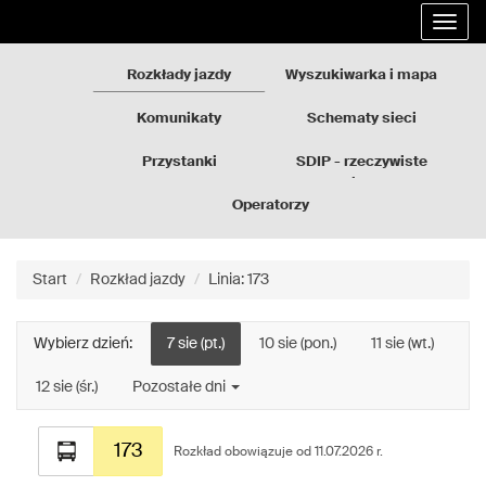
Rozkłady
Przejdź
Rozwi
jazdy
do
nawig
GZM
treści
strony
Rozkłady jazdy
Wyszukiwarka i mapa
Komunikaty
Schematy sieci
Przystanki
SDIP - rzeczywiste
odjazdy
Operatorzy
Start
Rozkład jazdy
Linia: 173
Wybierz dzień:
7 sie (pt.)
10 sie (pon.)
11 sie (wt.)
12 sie (śr.)
Pozostałe dni
Rozkład
173
jazdy
Rozkład obowiązuje od 11.07.2026 r.
dla