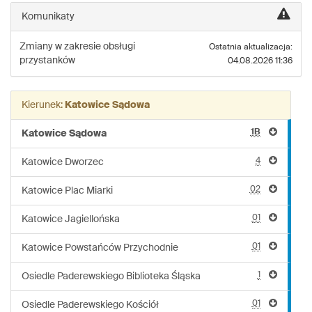
linii:
Komunikaty
Z210
Zmiany w zakresie obsługi
Ostatnia aktualizacja:
przystanków
04.08.2026 11:36
Kierunek:
Katowice Sądowa
1B
Katowice Sądowa
4
Katowice Dworzec
02
Katowice Plac Miarki
01
Katowice Jagiellońska
01
Katowice Powstańców Przychodnie
1
Osiedle Paderewskiego Biblioteka Śląska
01
Osiedle Paderewskiego Kościół