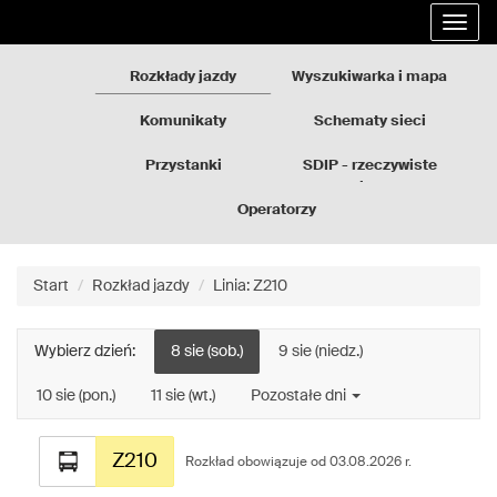
Rozkłady
Przejdź
Rozwi
jazdy
do
nawig
GZM
treści
strony
Rozkłady jazdy
Wyszukiwarka i mapa
Komunikaty
Schematy sieci
Przystanki
SDIP - rzeczywiste
odjazdy
Operatorzy
Start
Rozkład jazdy
Linia: Z210
Wybierz dzień:
8 sie (sob.)
9 sie (niedz.)
10 sie (pon.)
11 sie (wt.)
Pozostałe dni
Rozkład
Z210
jazdy
Rozkład obowiązuje od 03.08.2026 r.
dla