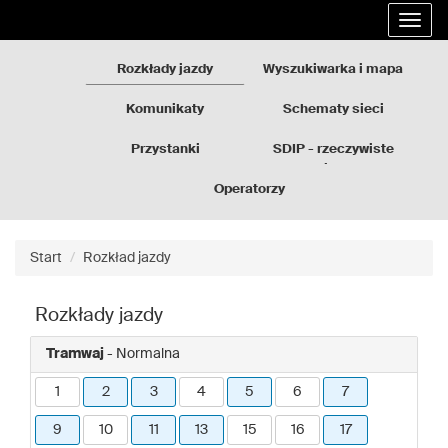
Rozkłady
Przejdź
Rozwi
jazdy
do
nawig
GZM
treści
strony
Rozkłady jazdy
Wyszukiwarka i mapa
Komunikaty
Schematy sieci
Przystanki
SDIP - rzeczywiste
odjazdy
Operatorzy
Start
Rozkład jazdy
Rozkłady jazdy
Tramwaj
- Normalna
1
2
3
4
5
6
7
9
10
11
13
15
16
17