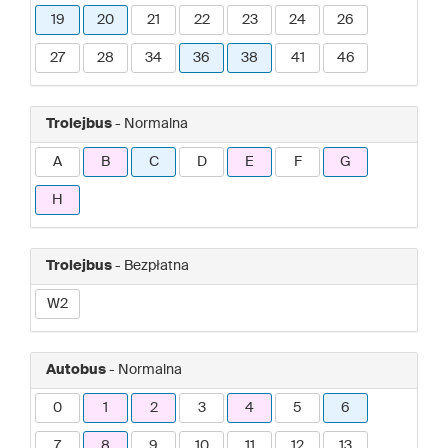
19
20
21
22
23
24
26
27
28
34
36
38
41
46
Trolejbus
- Normalna
A
B
C
D
E
F
G
H
Trolejbus
- Bezpłatna
W2
Autobus
- Normalna
0
1
2
3
4
5
6
7
8
9
10
11
12
13