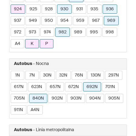
924
925
928
930
931
935
936
937
949
950
954
959
967
969
972
973
974
982
989
995
998
A4
K
P
Autobus
- Nocna
1N
7N
30N
32N
76N
130N
297N
617N
623N
657N
672N
692N
701N
705N
840N
902N
903N
904N
905N
911N
A4N
Autobus
- Linia metropolitalna