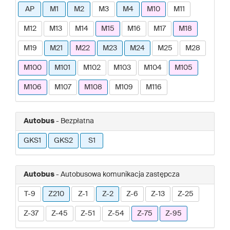
AP
M1
M2
M3
M4
M10
M11
M12
M13
M14
M15
M16
M17
M18
M19
M21
M22
M23
M24
M25
M28
M100
M101
M102
M103
M104
M105
M106
M107
M108
M109
M116
Autobus
- Bezpłatna
GKS1
GKS2
S1
Autobus
- Autobusowa komunikacja zastępcza
T-9
Z210
Z-1
Z-2
Z-6
Z-13
Z-25
Z-37
Z-45
Z-51
Z-54
Z-75
Z-95