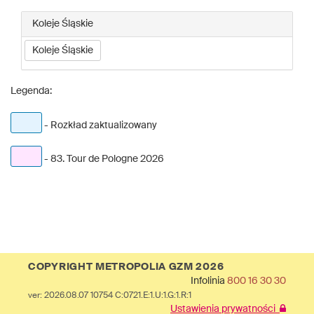
Koleje Śląskie
Koleje Śląskie
Legenda:
- Rozkład zaktualizowany
- 83. Tour de Pologne 2026
COPYRIGHT METROPOLIA GZM 2026
Infolinia
800 16 30 30
ver: 2026.08.07 10754 C:0721.E:1.U:1.G:1.R:1
Ustawienia prywatności