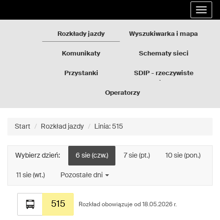
Rozkłady
Przejdź
Rozwi
jazdy
do
nawig
GZM
treści
strony
Rozkłady jazdy
Wyszukiwarka i mapa
Komunikaty
Schematy sieci
Przystanki
SDIP - rzeczywiste
odjazdy
Operatorzy
Start
Rozkład jazdy
Linia: 515
Wybierz dzień:
6 sie (czw.)
7 sie (pt.)
10 sie (pon.)
11 sie (wt.)
Pozostałe dni
Rozkład
515
jazdy
Rozkład obowiązuje od 18.05.2026 r.
dla