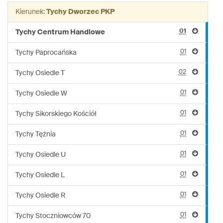
linii:
Kierunek:
Tychy Dworzec PKP
515
01
Tychy Centrum Handlowe
01
Tychy Paprocańska
02
Tychy Osiedle T
01
Tychy Osiedle W
01
Tychy Sikorskiego Kościół
01
Tychy Tężnia
01
Tychy Osiedle U
01
Tychy Osiedle L
01
Tychy Osiedle R
01
Tychy Stoczniowców 70