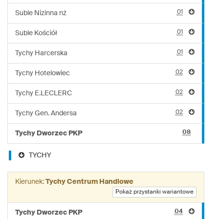
01
Suble Nizinna nż
01
Suble Kościół
01
Tychy Harcerska
02
Tychy Hotelowiec
02
Tychy E.LECLERC
02
Tychy Gen. Andersa
08
Tychy Dworzec PKP
TYCHY
Kierunek:
Tychy Centrum Handlowe
Pokaż przystanki wariantowe
04
Tychy Dworzec PKP