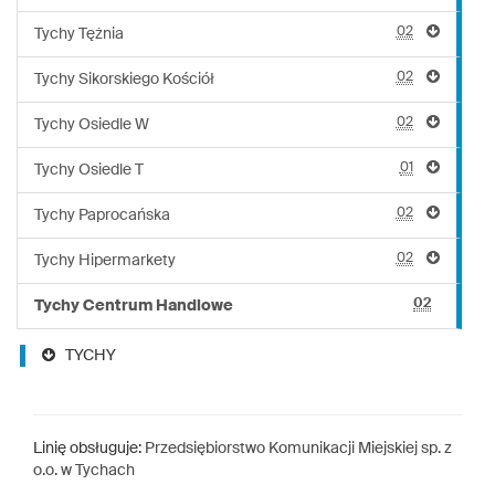
02
Tychy Tężnia
02
Tychy Sikorskiego Kościół
02
Tychy Osiedle W
01
Tychy Osiedle T
02
Tychy Paprocańska
02
Tychy Hipermarkety
02
Tychy Centrum Handlowe
TYCHY
Linię obsługuje:
Przedsiębiorstwo Komunikacji Miejskiej sp. z
o.o. w Tychach