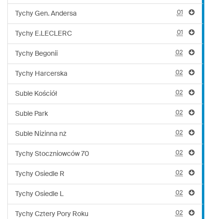
01
Tychy Gen. Andersa
01
Tychy E.LECLERC
02
Tychy Begonii
02
Tychy Harcerska
02
Suble Kościół
02
Suble Park
02
Suble Nizinna nż
02
Tychy Stoczniowców 70
02
Tychy Osiedle R
02
Tychy Osiedle L
02
Tychy Cztery Pory Roku