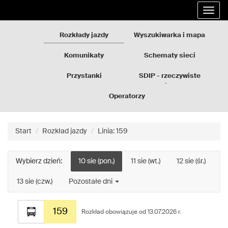
Rozkłady
Przejdź
Rozwi
jazdy
do
nawig
GZM
treści
strony
Rozkłady jazdy
Wyszukiwarka i mapa
Komunikaty
Schematy sieci
Przystanki
SDIP - rzeczywiste
odjazdy
Operatorzy
Start
Rozkład jazdy
Linia: 159
Wybierz dzień:
10 sie (pon.)
11 sie (wt.)
12 sie (śr.)
13 sie (czw.)
Pozostałe dni
Rozkład
159
jazdy
Rozkład obowiązuje od 13.07.2026 r.
dla