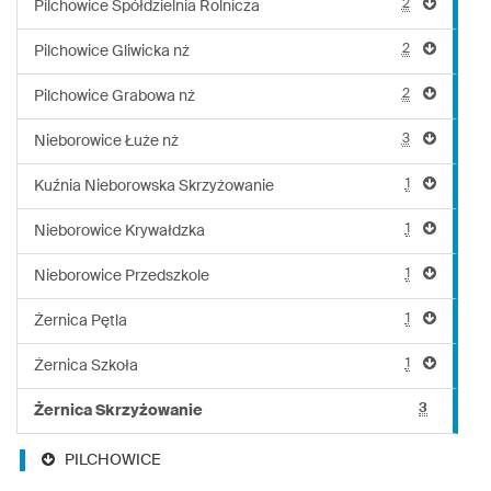
2
Pilchowice Spółdzielnia Rolnicza
2
Pilchowice Gliwicka nż
2
Pilchowice Grabowa nż
3
Nieborowice Łuże nż
1
Kuźnia Nieborowska Skrzyżowanie
1
Nieborowice Krywałdzka
1
Nieborowice Przedszkole
1
Żernica Pętla
1
Żernica Szkoła
3
Żernica Skrzyżowanie
PILCHOWICE