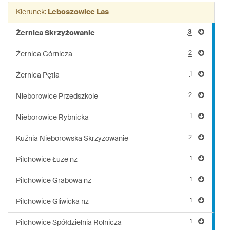
linii:
Kierunek:
Leboszowice Las
159
3
Żernica Skrzyżowanie
2
Żernica Górnicza
1
Żernica Pętla
2
Nieborowice Przedszkole
1
Nieborowice Rybnicka
2
Kuźnia Nieborowska Skrzyżowanie
1
Pilchowice Łuże nż
1
Pilchowice Grabowa nż
1
Pilchowice Gliwicka nż
1
Pilchowice Spółdzielnia Rolnicza