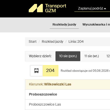
Rozkłady
Przejdź
jazdy
do
Zaplanuj podróż
GZM
treści
strony
Rozkłady jazdy
Wyszukiwarka i 
Start
Rozkład jazdy
Linia: 204
Wybierz dzień:
10 sie (pon.)
11 sie (wt.)
12
Rozkład
204
jazdy
Rozkład obowiązuje od 05.08.2026 r
dla
linii:
Kierunek:
Wilkowiczki Las
204
Proboszczowice
Proboszczowice Las