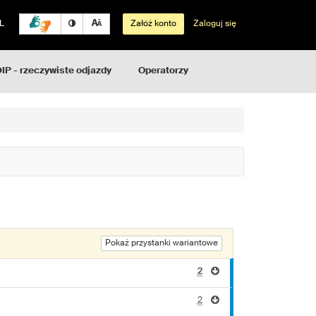
L
Załóż konto
Zaloguj się
IP - rzeczywiste odjazdy
Operatorzy
Pokaż przystanki wariantowe
2
2