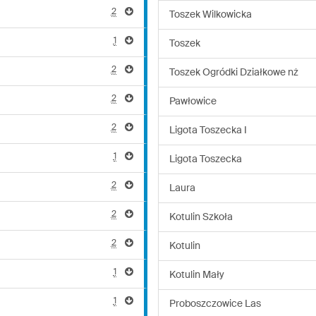
2
Toszek Wilkowicka
1
Toszek
2
Toszek Ogródki Działkowe nż
2
Pawłowice
2
Ligota Toszecka I
1
Ligota Toszecka
2
Laura
2
Kotulin Szkoła
2
Kotulin
1
Kotulin Mały
1
Proboszczowice Las