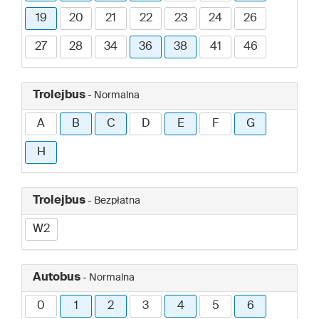
19
20
21
22
23
24
26
27
28
34
36
38
41
46
Trolejbus
- Normalna
A
B
C
D
E
F
G
H
Trolejbus
- Bezpłatna
W2
Autobus
- Normalna
0
1
2
3
4
5
6