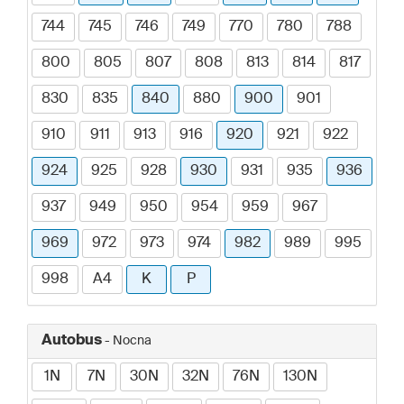
744
745
746
749
770
780
788
800
805
807
808
813
814
817
830
835
840
880
900
901
910
911
913
916
920
921
922
924
925
928
930
931
935
936
937
949
950
954
959
967
969
972
973
974
982
989
995
998
A4
K
P
Autobus
- Nocna
1N
7N
30N
32N
76N
130N