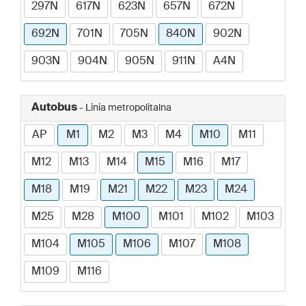
297N
617N
623N
657N
672N
692N
701N
705N
840N
902N
903N
904N
905N
911N
A4N
Autobus
- Linia metropolitalna
AP
M1
M2
M3
M4
M10
M11
M12
M13
M14
M15
M16
M17
M18
M19
M21
M22
M23
M24
M25
M28
M100
M101
M102
M103
M104
M105
M106
M107
M108
M109
M116