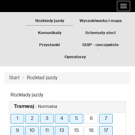
Rozkłady
Przejdź
Rozw
jazdy
do
nawi
GZM
treści
Rozkłady jazdy
Wyszukiwarka i mapa
strony
Komunikaty
Schematy sieci
Przystanki
SDIP - rzeczywiste
odjazdy
Operatorzy
Start
Rozkład jazdy
Rozkłady jazdy
Tramwaj
- Normalna
1
2
3
4
5
6
7
9
10
11
13
15
16
17