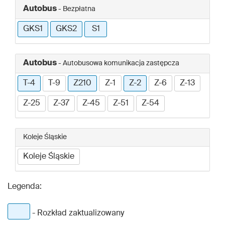
Autobus
- Bezpłatna
GKS1
GKS2
S1
Autobus
- Autobusowa komunikacja zastępcza
T-4
T-9
Z210
Z-1
Z-2
Z-6
Z-13
Z-25
Z-37
Z-45
Z-51
Z-54
Koleje Śląskie
Koleje Śląskie
Legenda:
- Rozkład zaktualizowany