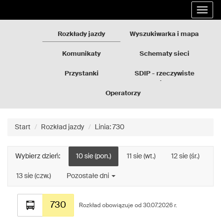
Rozkłady
Przejdź
Rozwi
jazdy
do
nawig
GZM
treści
strony
Rozkłady jazdy
Wyszukiwarka i mapa
Komunikaty
Schematy sieci
Przystanki
SDIP - rzeczywiste
odjazdy
Operatorzy
Start
Rozkład jazdy
Linia: 730
Wybierz dzień:
10 sie (pon.)
11 sie (wt.)
12 sie (śr.)
13 sie (czw.)
Pozostałe dni
Rozkład
730
jazdy
Rozkład obowiązuje od 30.07.2026 r.
dla