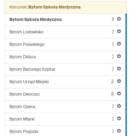
linii:
Kierunek:
Bytom Szkoła Medyczna
730
1
Bytom Szkoła Medyczna
1
Bytom Lodowisko
1
Bytom Pułaskiego
1
Bytom Didura
1
Bytom Batorego Szpital
2
Bytom Urząd Miejski
6
Bytom Dworzec
1
Bytom Opera
1
Bytom Miarki
1
Bytom Pogoda