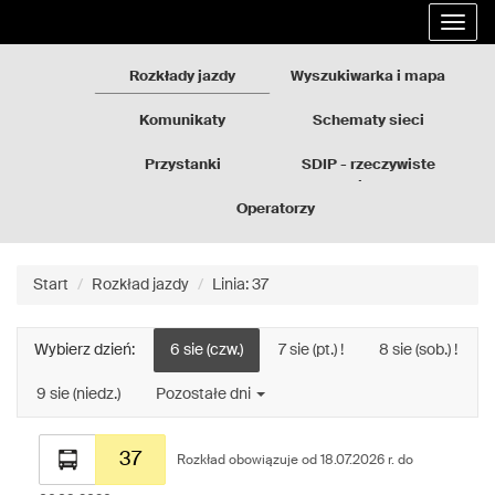
Rozkłady
Przejdź
Rozwi
jazdy
do
nawig
GZM
treści
strony
Rozkłady jazdy
Wyszukiwarka i mapa
Komunikaty
Schematy sieci
Przystanki
SDIP - rzeczywiste
odjazdy
Operatorzy
Start
Rozkład jazdy
Linia: 37
Wybierz dzień:
6 sie (czw.)
7 sie (pt.) !
8 sie (sob.) !
9 sie (niedz.)
Pozostałe dni
Rozkład
37
jazdy
Rozkład obowiązuje od 18.07.2026 r. do
dla