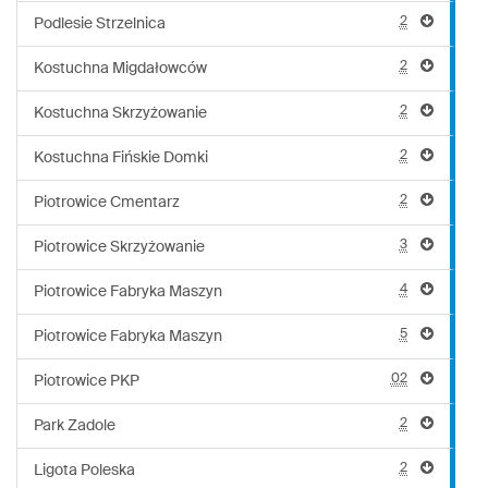
2
Podlesie Strzelnica
2
Kostuchna Migdałowców
2
Kostuchna Skrzyżowanie
2
Kostuchna Fińskie Domki
2
Piotrowice Cmentarz
3
Piotrowice Skrzyżowanie
4
Piotrowice Fabryka Maszyn
5
Piotrowice Fabryka Maszyn
02
Piotrowice PKP
2
Park Zadole
2
Ligota Poleska