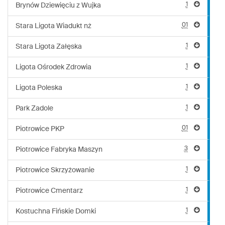
1
Brynów Dziewięciu z Wujka
01
Stara Ligota Wiadukt nż
1
Stara Ligota Załęska
1
Ligota Ośrodek Zdrowia
1
Ligota Poleska
1
Park Zadole
01
Piotrowice PKP
3
Piotrowice Fabryka Maszyn
1
Piotrowice Skrzyżowanie
1
Piotrowice Cmentarz
1
Kostuchna Fińskie Domki