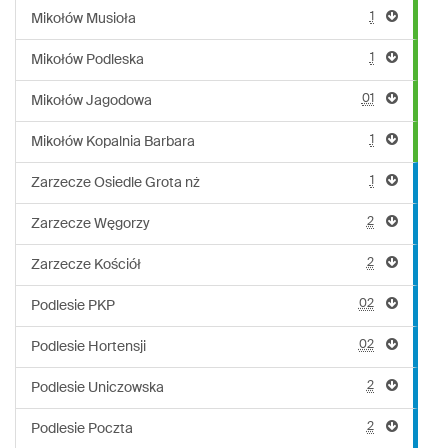
1
Mikołów Musioła
1
Mikołów Podleska
01
Mikołów Jagodowa
1
Mikołów Kopalnia Barbara
1
Zarzecze Osiedle Grota nż
2
Zarzecze Węgorzy
2
Zarzecze Kościół
02
Podlesie PKP
02
Podlesie Hortensji
2
Podlesie Uniczowska
2
Podlesie Poczta