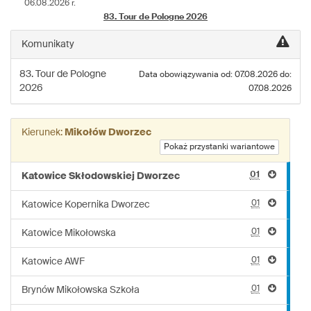
06.08.2026 r.
linii:
83. Tour de Pologne 2026
37
Komunikaty
83. Tour de Pologne
Data obowiązywania od: 07.08.2026 do:
2026
07.08.2026
Kierunek:
Mikołów Dworzec
Pokaż przystanki wariantowe
01
Katowice Skłodowskiej Dworzec
01
Katowice Kopernika Dworzec
01
Katowice Mikołowska
01
Katowice AWF
01
Brynów Mikołowska Szkoła