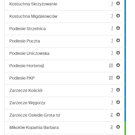
1
Kostuchna Skrzyżowanie
1
Kostuchna Migdałowców
1
Podlesie Strzelnica
1
Podlesie Poczta
1
Podlesie Uniczowska
01
Podlesie Hortensji
01
Podlesie PKP
1
Zarzecze Kościół
1
Zarzecze Węgorzy
2
Zarzecze Osiedle Grota nż
2
Mikołów Kopalnia Barbara