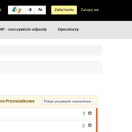
L
Załóż konto
Zaloguj się
IP - rzeczywiste odjazdy
Operatorzy
um Przesiadkowe
Pokaż przystanki wariantowe
1
3