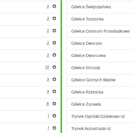
2
Gliwice Świętojańska
2
Gliwice Toszecka
2
Gliwice Centrum Przesiadkowe
2
Gliwice Dworzec
2
Gliwice Dworcowa
01
Gliwice Strzody
3
Gliwice Górnych Wałów
4
Gliwice Rybnicka
8
Gliwice Żurawia
1
Trynek Ogródki Działkowe nż
1
Trynek Autostrada nż