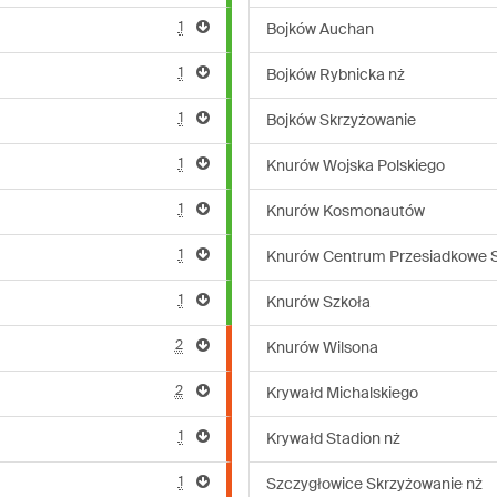
1
Bojków Auchan
1
Bojków Rybnicka nż
1
Bojków Skrzyżowanie
1
Knurów Wojska Polskiego
1
Knurów Kosmonautów
1
Knurów Centrum Przesiadkowe S
1
Knurów Szkoła
2
Knurów Wilsona
2
Krywałd Michalskiego
1
Krywałd Stadion nż
1
Szczygłowice Skrzyżowanie nż