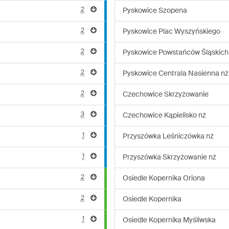
2
Pyskowice Szopena
2
Pyskowice Plac Wyszyńskiego
2
Pyskowice Powstańców Śląskich
2
Pyskowice Centrala Nasienna nż
2
Czechowice Skrzyżowanie
3
Czechowice Kąpielisko nż
1
Przyszówka Leśniczówka nż
1
Przyszówka Skrzyżowanie nż
2
Osiedle Kopernika Oriona
2
Osiedle Kopernika
1
Osiedle Kopernika Myśliwska