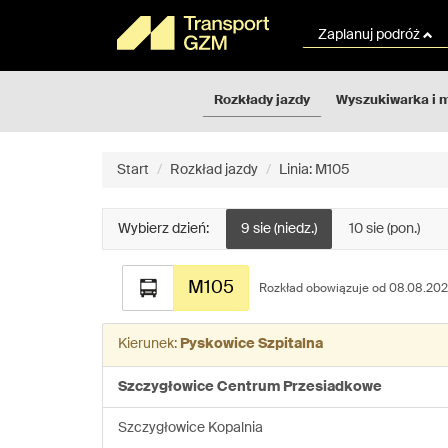
Rozkłady
Przejdź
jazdy
do
Zaplanuj podróż
GZM
treści
strony
Rozkłady jazdy
Wyszukiwarka i 
Start
Rozkład jazdy
Linia: M105
Wybierz dzień:
9 sie (niedz.)
10 sie (pon.)
Rozkład
M105
jazdy
Rozkład obowiązuje od 08.08.2026
dla
linii:
Kierunek:
Pyskowice Szpitalna
M105
Szczygłowice Centrum Przesiadkowe
Szczygłowice Kopalnia