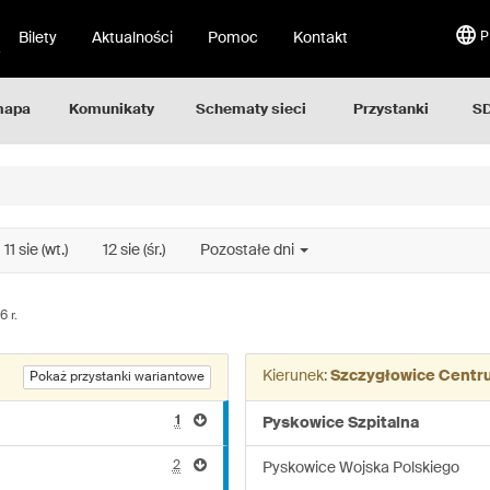
Bilety
Aktualności
Pomoc
Kontakt
P
mapa
Komunikaty
Schematy sieci
Przystanki
SD
11 sie (wt.)
12 sie (śr.)
Pozostałe dni
 r.
Kierunek:
Szczygłowice Centr
Pokaż przystanki wariantowe
1
Pyskowice Szpitalna
2
Pyskowice Wojska Polskiego