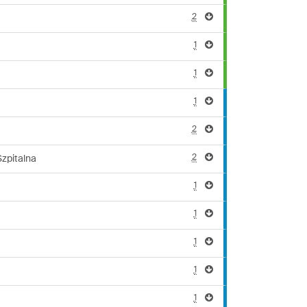
2
1
1
1
2
2
zpitalna
1
1
1
1
1