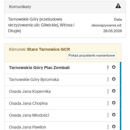
linii:
Komunikaty
749
Tarnowskie Góry
przebudowa
Data
skrzyżowania ulic Gliwickiej, Witosa i
obowiązywania od:
Długiej
28.05.2026
Kierunek:
Stare Tarnowice GCR
Pokaż przystanki wariantowe
1
Tarnowskie Góry Plac Zembali
1
Tarnowskie Góry Bytomska
1
Osada Jana Kopernika
1
Osada Jana Chopina
1
Osada Jana Młodości
1
Osada Jana Pawilon