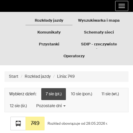
Rozkłady
Przejdź
Rozwi
jazdy
do
nawig
GZM
treści
strony
Rozkłady jazdy
Wyszukiwarka i mapa
Komunikaty
Schematy sieci
Przystanki
SDIP - rzeczywiste
odjazdy
Operatorzy
Start
Rozkład jazdy
Linia: 749
Wybierz dzień:
7 sie (pt.)
10 sie (pon.)
11 sie (wt.)
12 sie (śr.)
Pozostałe dni
Rozkład
749
jazdy
Rozkład obowiązuje od 28.05.2026 r.
dla