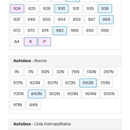
924
925
928
930
931
935
936
937
949
950
954
959
967
969
972
973
974
982
989
995
998
A4
K
P
Autobus
- Nocna
1N
7N
30N
32N
76N
130N
297N
617N
623N
657N
672N
692N
701N
705N
840N
902N
903N
904N
905N
911N
A4N
Autobus
- Linia metropolitalna