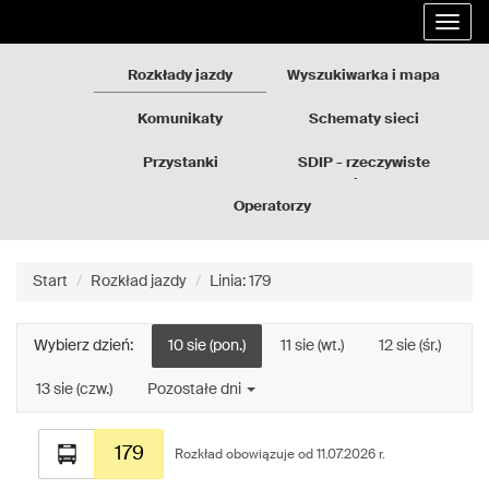
Rozkłady
Przejdź
Rozwi
jazdy
do
nawig
GZM
treści
strony
Rozkłady jazdy
Wyszukiwarka i mapa
Komunikaty
Schematy sieci
Przystanki
SDIP - rzeczywiste
odjazdy
Operatorzy
Start
Rozkład jazdy
Linia: 179
Wybierz dzień:
10 sie (pon.)
11 sie (wt.)
12 sie (śr.)
13 sie (czw.)
Pozostałe dni
Rozkład
179
jazdy
Rozkład obowiązuje od 11.07.2026 r.
dla