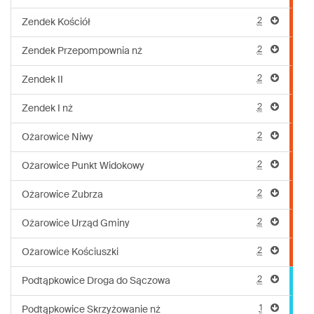
2
Zendek Kościół
2
Zendek Przepompownia nż
2
Zendek II
2
Zendek I nż
2
Ożarowice Niwy
2
Ożarowice Punkt Widokowy
2
Ożarowice Zubrza
2
Ożarowice Urząd Gminy
2
Ożarowice Kościuszki
2
Podtąpkowice Droga do Sączowa
1
Podtąpkowice Skrzyżowanie nż