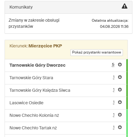
linii:
Komunikaty
179
Zmiany w zakresie obsługi
Ostatnia aktualizacja:
przystanków
04.08.2026 11:36
Kierunek:
Mierzęcice PKP
Pokaż przystanki wariantowe
5
Tarnowskie Góry Dworzec
1
Tarnowskie Góry Stara
1
Tarnowskie Góry Księdza Siwca
1
Lasowice Osiedle
1
Nowe Chechło Kolonia nż
1
Nowe Chechło Tartak nż