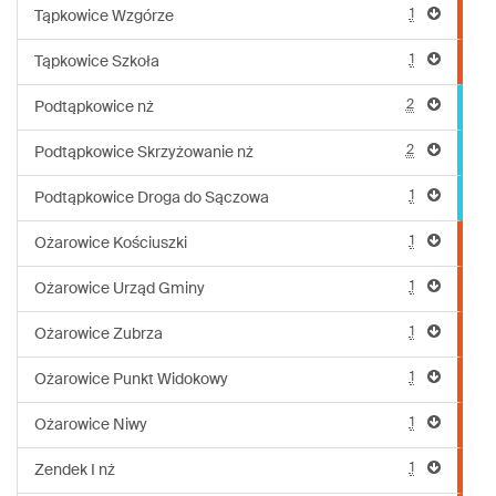
1
Tąpkowice Wzgórze
1
Tąpkowice Szkoła
2
Podtąpkowice nż
2
Podtąpkowice Skrzyżowanie nż
1
Podtąpkowice Droga do Sączowa
1
Ożarowice Kościuszki
1
Ożarowice Urząd Gminy
1
Ożarowice Zubrza
1
Ożarowice Punkt Widokowy
1
Ożarowice Niwy
1
Zendek I nż