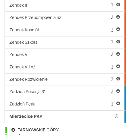
1
Zendek II
1
Zendek Przepompownia nż
1
Zendek Kościół
1
Zendek Szkoła
1
Zendek VI
1
Zendek VII nż
1
Zendek Rozwidlenie
1
Zadzień Posesja 31
1
Zadzień Pętla
2
Mierzęcice PKP
TARNOWSKIE GÓRY