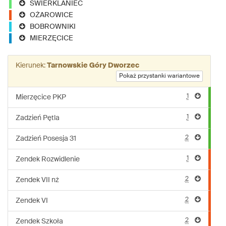
ŚWIERKLANIEC
OŻAROWICE
BOBROWNIKI
MIERZĘCICE
Kierunek:
Tarnowskie Góry Dworzec
Pokaż przystanki wariantowe
1
Mierzęcice PKP
1
Zadzień Pętla
2
Zadzień Posesja 31
1
Zendek Rozwidlenie
2
Zendek VII nż
2
Zendek VI
2
Zendek Szkoła