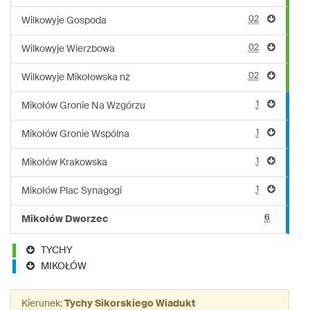
02
Wilkowyje Gospoda
02
Wilkowyje Wierzbowa
02
Wilkowyje Mikołowska nż
1
Mikołów Gronie Na Wzgórzu
1
Mikołów Gronie Wspólna
1
Mikołów Krakowska
1
Mikołów Plac Synagogi
6
Mikołów Dworzec
TYCHY
MIKOŁÓW
Kierunek:
Tychy Sikorskiego Wiadukt