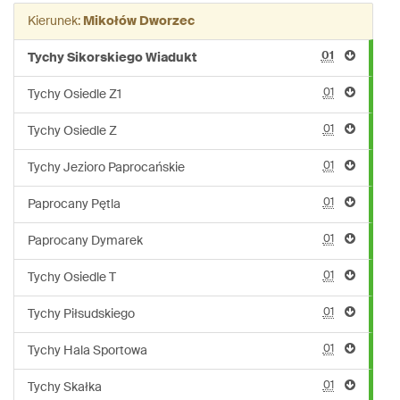
linii:
Kierunek:
Mikołów Dworzec
268
01
Tychy Sikorskiego Wiadukt
01
Tychy Osiedle Z1
01
Tychy Osiedle Z
01
Tychy Jezioro Paprocańskie
01
Paprocany Pętla
01
Paprocany Dymarek
01
Tychy Osiedle T
01
Tychy Piłsudskiego
01
Tychy Hala Sportowa
01
Tychy Skałka