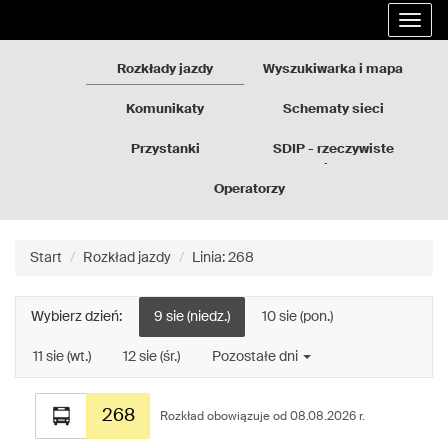
Rozkłady
Przejdź
Rozwi
jazdy
do
nawig
GZM
treści
strony
Rozkłady jazdy
Wyszukiwarka i mapa
Komunikaty
Schematy sieci
Przystanki
SDIP - rzeczywiste
odjazdy
Operatorzy
Start
Rozkład jazdy
Linia: 268
Wybierz dzień:
9 sie (niedz.)
10 sie (pon.)
11 sie (wt.)
12 sie (śr.)
Pozostałe dni
Rozkład
268
jazdy
Rozkład obowiązuje od 08.08.2026 r.
dla