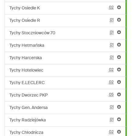
02
Tychy Osiedle K
01
Tychy Osiedle R
01
Tychy Stoczniowców 70
01
Tychy Hetmańska
01
Tychy Harcerska
02
Tychy Hotelowiec
02
Tychy E.LECLERC
05
Tychy Dworzec PKP
01
Tychy Gen. Andersa
01
Tychy Radziejówka
02
Tychy Chłodnicza