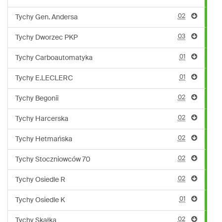
02
Tychy Gen. Andersa
03
Tychy Dworzec PKP
01
Tychy Carboautomatyka
01
Tychy E.LECLERC
02
Tychy Begonii
02
Tychy Harcerska
02
Tychy Hetmańska
02
Tychy Stoczniowców 70
02
Tychy Osiedle R
01
Tychy Osiedle K
02
Tychy Skałka