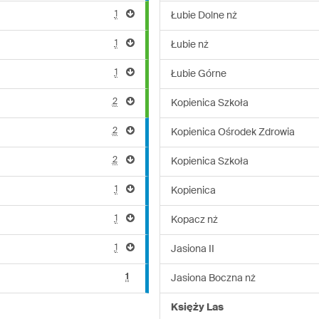
1
Łubie Dolne nż
1
Łubie nż
1
Łubie Górne
2
Kopienica Szkoła
2
Kopienica Ośrodek Zdrowia
2
Kopienica Szkoła
1
Kopienica
1
Kopacz nż
1
Jasiona II
1
Jasiona Boczna nż
Księży Las