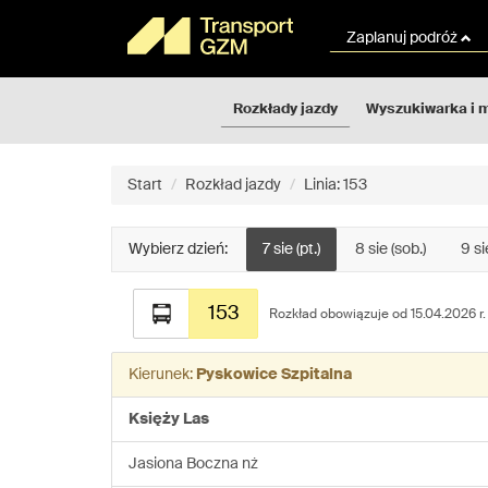
Rozkłady
Przejdź
jazdy
do
Zaplanuj podróż
GZM
treści
strony
Rozkłady jazdy
Wyszukiwarka i 
Start
Rozkład jazdy
Linia: 153
Wybierz dzień:
7 sie (pt.)
8 sie (sob.)
9 si
Rozkład
153
jazdy
Rozkład obowiązuje od 15.04.2026 r.
dla
linii:
Kierunek:
Pyskowice Szpitalna
153
Księży Las
Jasiona Boczna nż