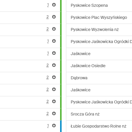
1
Pyskowice Szopena
2
Pyskowice Plac Wyszyńskiego
2
Pyskowice Wyzwolenia nż
1
Pyskowice Jaśkowicka Ogródki D
1
Jaśkowice
2
Jaśkowice Osiedle
2
Dąbrowa
2
Jaśkowice
2
Pyskowice Jaśkowicka Ogródki D
2
Srocza Góra nż
1
Łubie Gospodarstwo Rolne nż