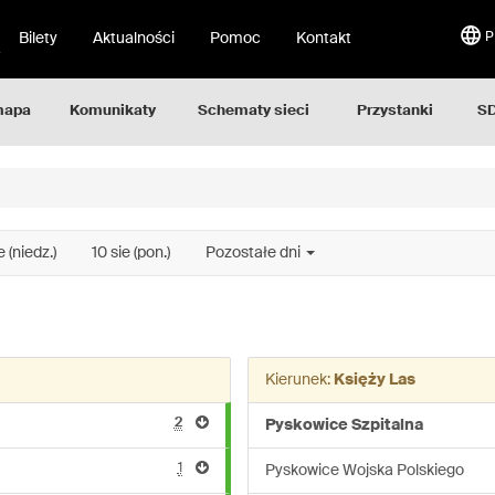
Bilety
Aktualności
Pomoc
Kontakt
P
mapa
Komunikaty
Schematy sieci
Przystanki
SD
e (niedz.)
10 sie (pon.)
Pozostałe dni
Kierunek:
Księży Las
2
Pyskowice Szpitalna
1
Pyskowice Wojska Polskiego