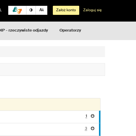
L
Załóż konto
Zaloguj się
IP - rzeczywiste odjazdy
Operatorzy
1
3