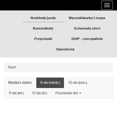
Rozkłady
Przejdź
Rozwi
jazdy
do
nawig
GZM
treści
strony
Rozkłady jazdy
Wyszukiwarka i mapa
Komunikaty
Schematy sieci
Przystanki
SDIP - rzeczywiste
odjazdy
Operatorzy
Start
Wybierz dzień:
9 sie (niedz.)
10 sie (pon.)
11 sie (wt.)
12 sie (śr.)
Pozostałe dni