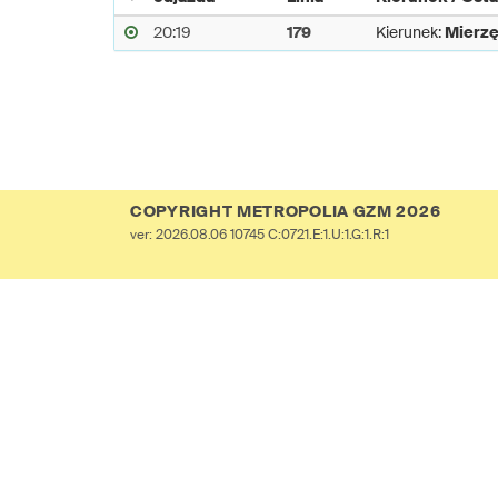
20:19
179
Kierunek:
Mierzę
COPYRIGHT METROPOLIA GZM 2026
ver: 2026.08.06 10745 C:0721.E:1.U:1.G:1.R:1