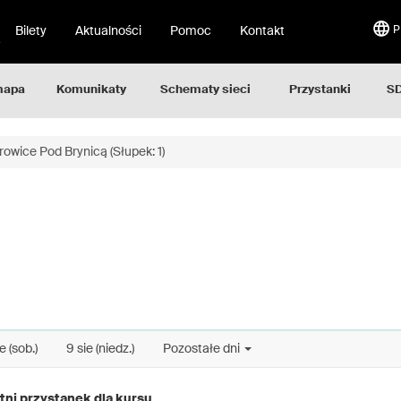
Bilety
Aktualności
Pomoc
Kontakt
P
mapa
Komunikaty
Schematy sieci
Przystanki
SD
owice Pod Brynicą (Słupek: 1)
e (sob.)
9 sie (niedz.)
Pozostałe dni
tni przystanek dla kursu