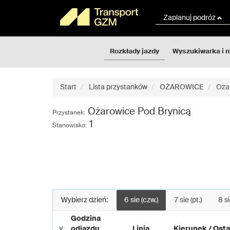
Rozkłady
Przejdź
jazdy
do
Zaplanuj podróż
GZM
treści
strony
Rozkłady jazdy
Wyszukiwarka i 
Start
Lista przystanków
OŻAROWICE
Ożar
Ożarowice Pod Brynicą
Przystanek:
1
Stanowisko:
Wybierz dzień:
6 sie (czw.)
7 sie (pt.)
8 si
Godzina
odjazdu
Linia
Kierunek / Osta