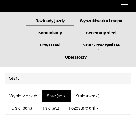
Rozkłady
Przejdź
Rozwi
jazdy
do
nawig
GZM
treści
strony
Rozkłady jazdy
Wyszukiwarka i mapa
Komunikaty
Schematy sieci
Przystanki
SDIP - rzeczywiste
odjazdy
Operatorzy
Start
Wybierz dzień:
8 sie (sob.)
9 sie (niedz.)
10 sie (pon.)
11 sie (wt.)
Pozostałe dni