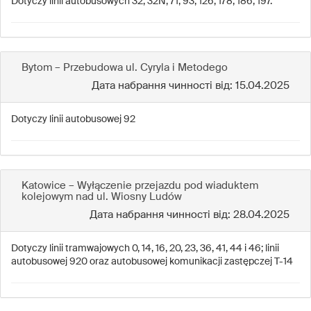
Dotyczy linii autobusowych 32, 32N, 71, 93, 126, 178, 186, 197.
Bytom – Przebudowa ul. Cyryla i Metodego
Дата набрання чинності від: 15.04.2025
Dotyczy linii autobusowej 92
Katowice – Wyłączenie przejazdu pod wiaduktem
kolejowym nad ul. Wiosny Ludów
Дата набрання чинності від: 28.04.2025
Dotyczy linii tramwajowych 0, 14, 16, 20, 23, 36, 41, 44 i 46; linii
autobusowej 920 oraz autobusowej komunikacji zastępczej T-14