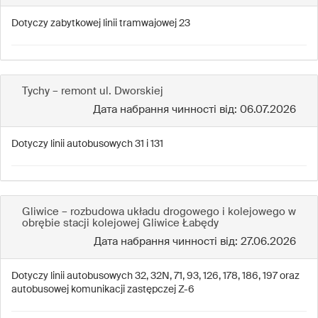
Dotyczy zabytkowej linii tramwajowej 23
Tychy – remont ul. Dworskiej
Дата набрання чинності від: 06.07.2026
Dotyczy linii autobusowych 31 i 131
Gliwice – rozbudowa układu drogowego i kolejowego w
obrębie stacji kolejowej Gliwice Łabędy
Дата набрання чинності від: 27.06.2026
Dotyczy linii autobusowych 32, 32N, 71, 93, 126, 178, 186, 197 oraz
autobusowej komunikacji zastępczej Z-6