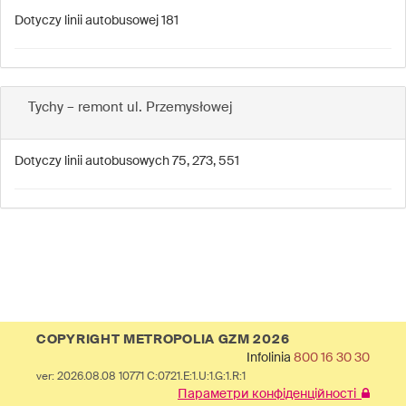
Dotyczy linii autobusowej 181
Tychy – remont ul. Przemysłowej
Dotyczy linii autobusowych 75, 273, 551
COPYRIGHT METROPOLIA GZM 2026
Infolinia
800 16 30 30
ver: 2026.08.08 10771 C:0721.E:1.U:1.G:1.R:1
Параметри конфіденційності