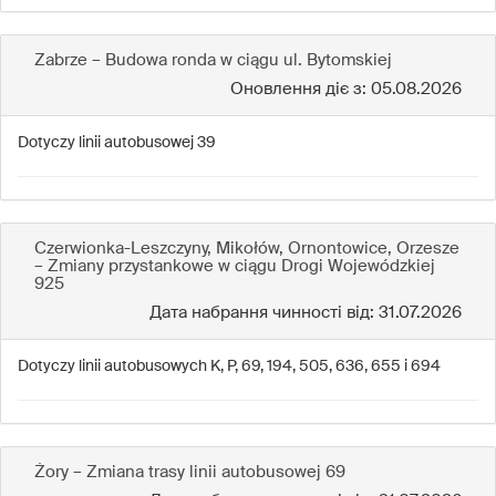
Zabrze – Budowa ronda w ciągu ul. Bytomskiej
Оновлення діє з: 05.08.2026
Dotyczy linii autobusowej 39
Czerwionka-Leszczyny, Mikołów, Ornontowice, Orzesze
– Zmiany przystankowe w ciągu Drogi Wojewódzkiej
925
Дата набрання чинності від: 31.07.2026
Dotyczy linii autobusowych K, P, 69, 194, 505, 636, 655 i 694
Żory – Zmiana trasy linii autobusowej 69