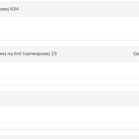
owej 634
ej na linii tramwajowej 23
Ge