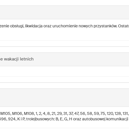
szenie obsługi, likwidacja oraz uruchomienie nowych przystanków. Ostat
e wakacji letnich
, M106, M108, 1, 2, 4, 8, 21, 29, 31, 37, 47, 56, 58, 59, 75, 120, 128, 131, 
696, 924, K i P, trolejbusowych: B, E, G, H oraz autobusowej komunikacji