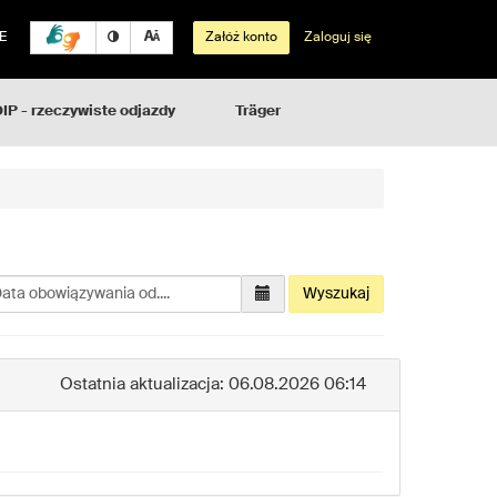
E
Załóż konto
Zaloguj się
IP - rzeczywiste odjazdy
Träger
bierz
Wyszukaj
tę
owiązywania...
Ostatnia aktualizacja: 06.08.2026 06:14