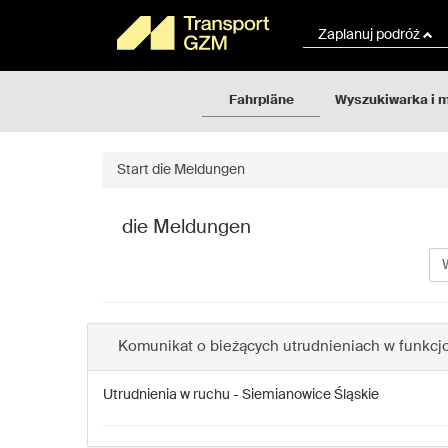
Rozkłady
Gehe
jazdy
zum
Zaplanuj podróż
GZM
Inhalt
der
Seite
Fahrpläne
Wyszukiwarka i 
über
Start
die Meldungen
die Meldungen
Wy
mia
Komunikat o bieżących utrudnieniach w funkcj
Utrudnienia w ruchu - Siemianowice Śląskie