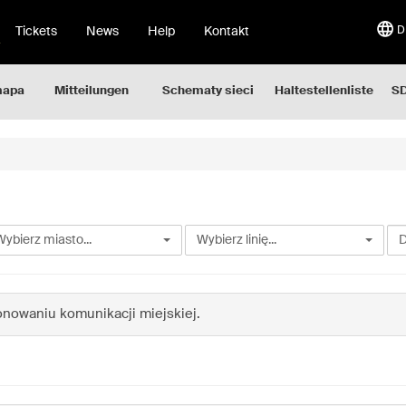
Tickets
News
Help
Kontakt
D
mapa
Mitteilungen
Schematy sieci
Haltestellenliste
SD
bierz
Wybierz
Wy
Wybierz miasto...
Wybierz linię...
sto...
linię...
da
ob
onowaniu komunikacji miejskiej.