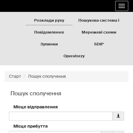
Rozkłady
Перейти
Розго
jazdy
до
навіг
GZM
вмісту
сторінки
Розклади руху
Пошукова система і
карта
Повідомлення
Мережеві схеми
Зупинки
SDIP
Operatorzy
Старт
Пошук сполучення
Пошук сполучення
Місце відправлення
Заванта
дані
геолокац
Місце прибуття
для