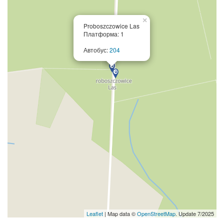
×
Proboszczowice Las
Платформа: 1
Автобус:
204
Leaflet
| Map data ©
OpenStreetMap
. Update 7/2025