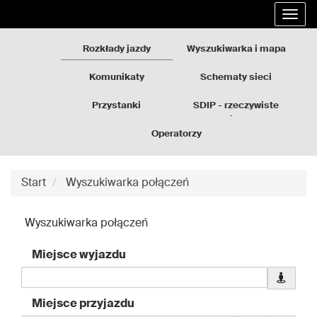
Rozkłady
Przejdź
Rozw
jazdy
do
nawi
GZM
treści
Rozkłady jazdy
Wyszukiwarka i mapa
strony
Komunikaty
Schematy sieci
Przystanki
SDIP - rzeczywiste
odjazdy
Operatorzy
Start
Wyszukiwarka połączeń
Wyszukiwarka połączeń
Miejsce wyjazdu
Pobierz
dane
Miejsce przyjazdu
geolokal