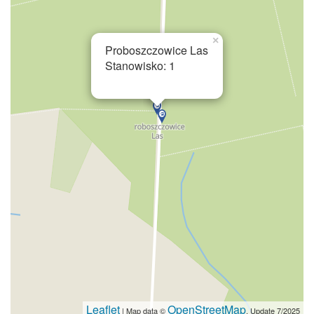
×
Proboszczowice Las
Stanowisko: 1
Leaflet
OpenStreetMap
| Map data ©
. Update 7/2025