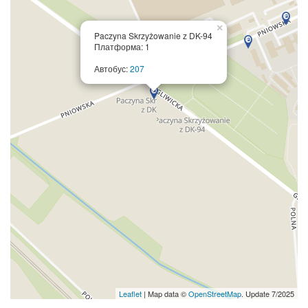
×
Paczyna Skrzyżowanie z DK-94
Платформа: 1
Автобус:
207
Leaflet
| Map data ©
OpenStreetMap
. Update 7/2025