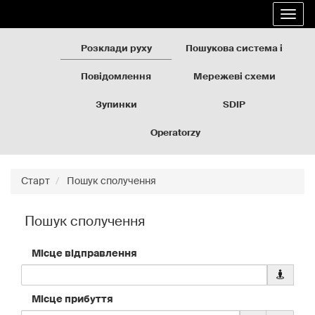
Rozkłady
Перейти
Розго
jazdy
до
навіг
GZM
вмісту
сторінки
Розклади руху
Пошукова система і
карта
Повідомлення
Мережеві схеми
Зупинки
SDIP
Operatorzy
Старт
Пошук сполучення
Пошук сполучення
Місце відправлення
Заванта
дані
геолокац
Місце прибуття
для