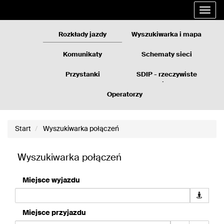
Rozkłady
Przejdź
Rozwi
jazdy
do
nawig
GZM
treści
strony
Rozkłady jazdy
Wyszukiwarka i mapa
Komunikaty
Schematy sieci
Przystanki
SDIP - rzeczywiste
odjazdy
Operatorzy
Start
Wyszukiwarka połączeń
Wyszukiwarka połączeń
Miejsce wyjazdu
Pobierz
dane
geolokali
Miejsce przyjazdu
dla