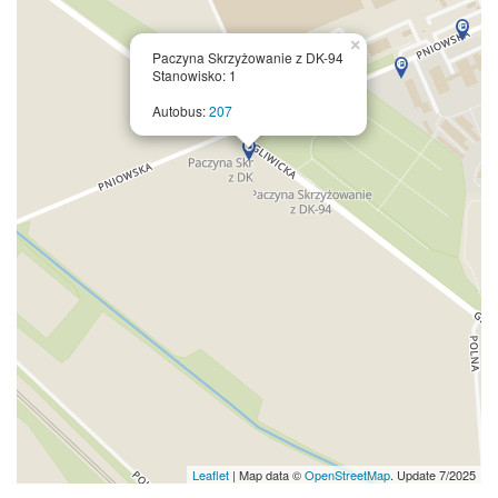
×
Paczyna Skrzyżowanie z DK-94
Stanowisko: 1
Autobus:
207
Leaflet
| Map data ©
OpenStreetMap
. Update 7/2025