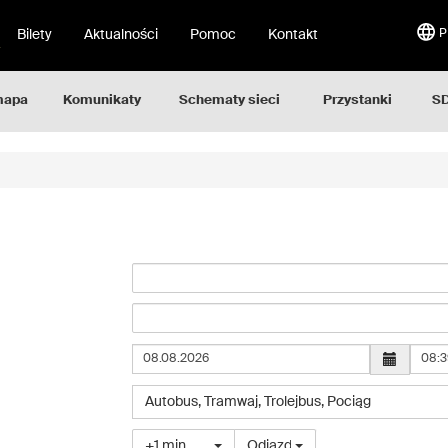
Bilety
Aktualności
Pomoc
Kontakt
P
mapa
Komunikaty
Schematy sieci
Przystanki
SD
Godz
Wybierz
Autobus
,
Tramwaj
,
Trolejbus
,
Pociąg
typ
pojazdu
Wybierz
+1 min
Odjazd