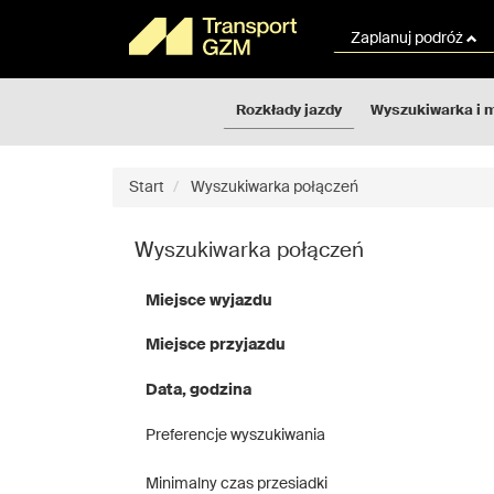
Rozkłady
Przejdź
jazdy
do
Zaplanuj podróż
GZM
treści
strony
Rozkłady jazdy
Wyszukiwarka i 
Start
Wyszukiwarka połączeń
Wyszukiwarka połączeń
Miejsce wyjazdu
Miejsce przyjazdu
Data, godzina
Preferencje wyszukiwania
Minimalny czas przesiadki