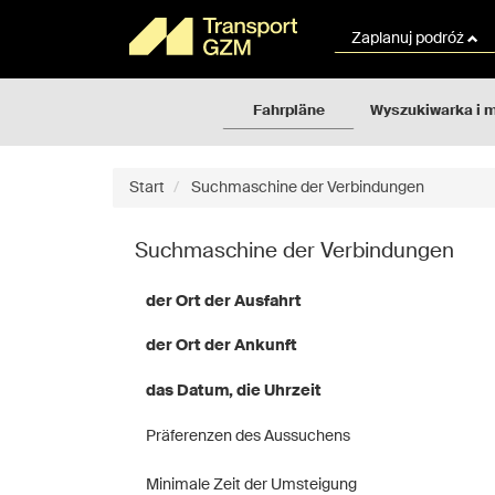
Rozkłady
Gehe
jazdy
zum
Zaplanuj podróż
GZM
Inhalt
der
Seite
Fahrpläne
Wyszukiwarka i 
über
Start
Suchmaschine der Verbindungen
Suchmaschine der Verbindungen
der Ort der Ausfahrt
der Ort der Ankunft
das Datum, die Uhrzeit
Präferenzen des Aussuchens
Minimale Zeit der Umsteigung