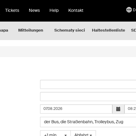
Tickets
News
Help
Kontakt
D
mapa
Mitteilungen
Schematy sieci
Haltestellenliste
SD
Uhrze
Wybierz
der Bus
,
die Straßenbahn
,
Trolleybus
,
Zug
typ
pojazdu
Wybierz
+1 min
Abfahrt