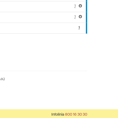
1
1
1
o.)
Infolinia
800 16 30 30