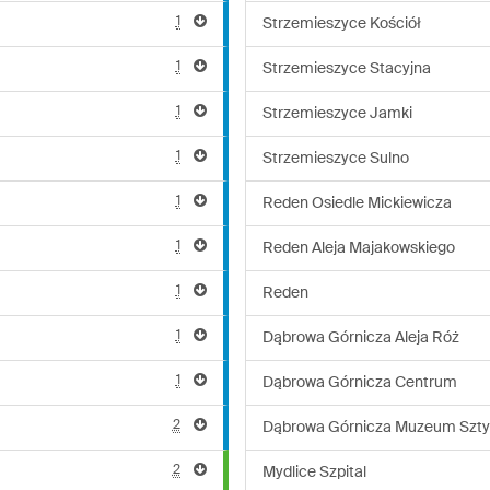
1
Strzemieszyce Kościół
1
Strzemieszyce Stacyjna
1
Strzemieszyce Jamki
1
Strzemieszyce Sulno
1
Reden Osiedle Mickiewicza
1
Reden Aleja Majakowskiego
1
Reden
1
Dąbrowa Górnicza Aleja Róż
1
Dąbrowa Górnicza Centrum
2
Dąbrowa Górnicza Muzeum Szty
2
Mydlice Szpital