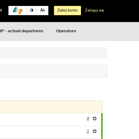
N
Załóż konto
Zaloguj się
IP - actual departures
Operators
2
2