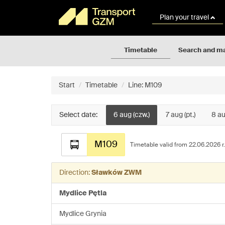
Rozkłady
Go
jazdy
to
Plan your travel
GZM
the
page
content
Timetable
Search and m
Start
Timetable
Line: M109
Select date:
6 aug (czw.)
7 aug (pt.)
8 au
Timetable
M109
for
Timetable valid from 22.06.2026 r.
the
line:
Direction:
Sławków ZWM
M109
Mydlice Pętla
Mydlice Grynia