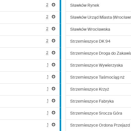
2
Sławków Rynek
2
Sławków Urząd Miasta (Wrocław
2
Sławków Wrocławska
2
Strzemieszyce DK 94
2
Strzemieszyce Droga do Zakawi
1
Strzemieszyce Wywierzyska
1
Strzemieszyce Taśmociąg nż
1
Strzemieszyce Krzyż
1
Strzemieszyce Fabryka
1
Strzemieszyce Srocza Góra
1
Strzemieszyce Ordona Przejazd 