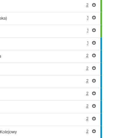
2
1
ska)
1
1
2
a
2
2
2
2
2
2
Kolejowy