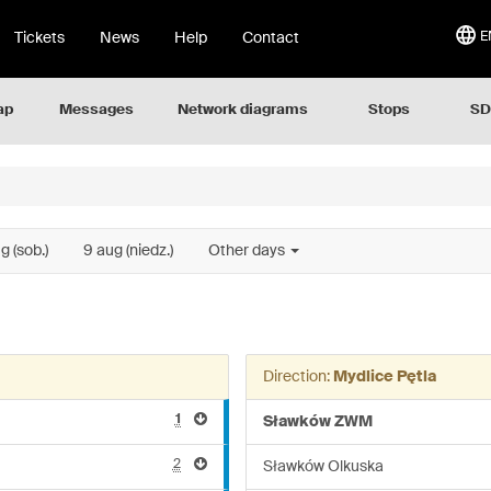
Tickets
News
Help
Contact
E
ap
Messages
Network diagrams
Stops
SD
g (sob.)
9 aug (niedz.)
Other days
Direction:
Mydlice Pętla
1
Sławków ZWM
2
Sławków Olkuska