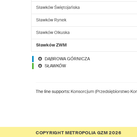
Sławków Świętojańska
Sławków Rynek
Sławków Olkuska
Sławków ZWM
DĄBROWA GÓRNICZA
SŁAWKÓW
The line supports:
Konsorcjum (Przedsiębiorstwo Komu
COPYRIGHT METROPOLIA GZM 2026