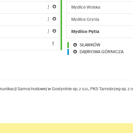
1
Mydlice Wolska
1
Mydlice Grynia
1
Mydlice Pętla
1
SŁAWKÓW
DĄBROWA GÓRNICZA
nikacji Samochodowej w Gostyninie sp. z o.o., PKS Tarnobrzeg sp. z o.