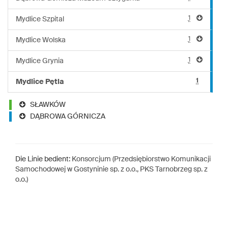
1
Mydlice Szpital
1
Mydlice Wolska
1
Mydlice Grynia
1
Mydlice Pętla
SŁAWKÓW
DĄBROWA GÓRNICZA
Die Linie bedient:
Konsorcjum (Przedsiębiorstwo Komunikacji
Samochodowej w Gostyninie sp. z o.o., PKS Tarnobrzeg sp. z
o.o.)