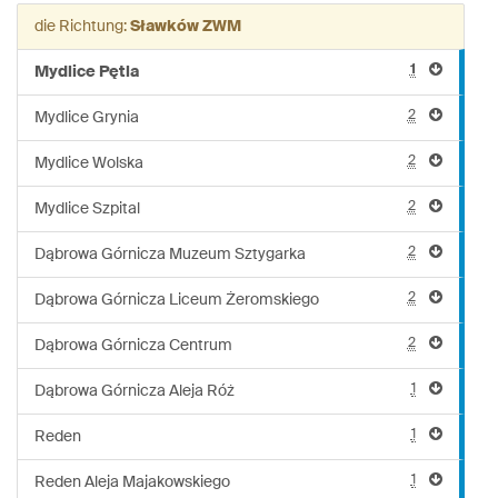
Linie:
die Richtung:
Sławków ZWM
M109
1
Mydlice Pętla
2
Mydlice Grynia
2
Mydlice Wolska
2
Mydlice Szpital
2
Dąbrowa Górnicza Muzeum Sztygarka
2
Dąbrowa Górnicza Liceum Żeromskiego
2
Dąbrowa Górnicza Centrum
1
Dąbrowa Górnicza Aleja Róż
1
Reden
1
Reden Aleja Majakowskiego