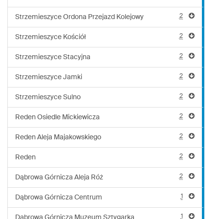
2
Strzemieszyce Ordona Przejazd Kolejowy
2
Strzemieszyce Kościół
2
Strzemieszyce Stacyjna
2
Strzemieszyce Jamki
2
Strzemieszyce Sulno
2
Reden Osiedle Mickiewicza
2
Reden Aleja Majakowskiego
2
Reden
2
Dąbrowa Górnicza Aleja Róż
1
Dąbrowa Górnicza Centrum
1
Dąbrowa Górnicza Muzeum Sztygarka