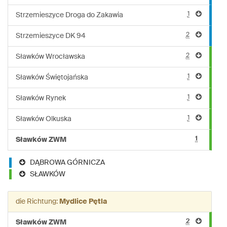
1
Strzemieszyce Droga do Zakawia
2
Strzemieszyce DK 94
2
Sławków Wrocławska
1
Sławków Świętojańska
1
Sławków Rynek
1
Sławków Olkuska
1
Sławków ZWM
DĄBROWA GÓRNICZA
SŁAWKÓW
die Richtung:
Mydlice Pętla
2
Sławków ZWM