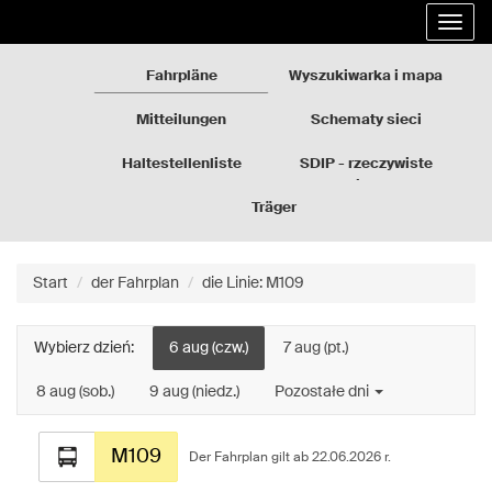
Rozkłady
Gehe
Entfal
jazdy
zum
die
GZM
Inhalt
Navig
der
Fahrpläne
Wyszukiwarka i mapa
Seite
über
Mitteilungen
Schematy sieci
Haltestellenliste
SDIP - rzeczywiste
odjazdy
Träger
Start
der Fahrplan
die Linie: M109
Wybierz dzień:
6 aug (czw.)
7 aug (pt.)
8 aug (sob.)
9 aug (niedz.)
Pozostałe dni
Fahrplan
M109
für
Der Fahrplan gilt ab 22.06.2026 r.
die