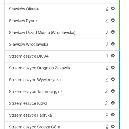
2
Sławków Olkuska
2
Sławków Rynek
1
Sławków Urząd Miasta (Wrocławska)
1
Sławków Wrocławska
1
Strzemieszyce DK 94
2
Strzemieszyce Droga do Zakawia
2
Strzemieszyce Wywierzyska
2
Strzemieszyce Taśmociąg nż
2
Strzemieszyce Krzyż
2
Strzemieszyce Fabryka
2
Strzemieszyce Srocza Góra