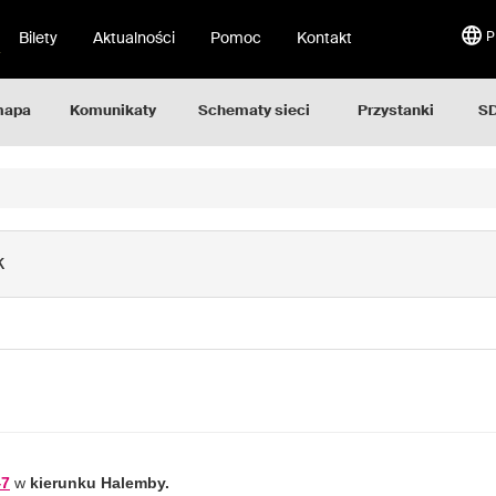
Bilety
Aktualności
Pomoc
Kontakt
P
mapa
Komunikaty
Schematy sieci
Przystanki
SD
k
47
w
kierunku Halemby.