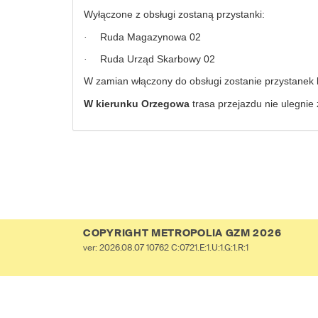
Wyłączone z obsługi zostaną przystanki:
Ruda Magazynowa 02
·
Ruda Urząd Skarbowy 02
·
W zamian włączony do obsługi zostanie przystanek
W kierunku Orzegowa
trasa przejazdu nie ulegnie
COPYRIGHT METROPOLIA GZM 2026
ver: 2026.08.07 10762 C:0721.E:1.U:1.G:1.R:1