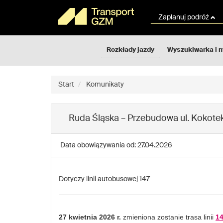
Rozkłady
Przejdź
jazdy
do
Zaplanuj podróż
GZM
treści
strony
Rozkłady jazdy
Wyszukiwarka i 
Start
Komunikaty
Ruda Śląska – Przebudowa ul. Kokote
Data obowiązywania od: 27.04.2026
Dotyczy linii autobusowej 147
27 kwietnia 2026 r.
zmieniona zostanie trasa linii
1