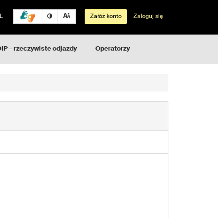
L
Załóż konto
Zaloguj się
IP - rzeczywiste odjazdy
Operatorzy