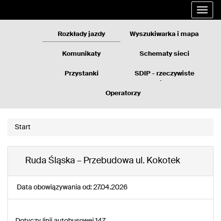
Rozkłady
Przejdź
Rozwi
jazdy
do
nawig
GZM
treści
strony
Rozkłady jazdy
Wyszukiwarka i mapa
Komunikaty
Schematy sieci
Przystanki
SDIP - rzeczywiste
odjazdy
Operatorzy
Start
Ruda Śląska – Przebudowa ul. Kokotek
Data obowiązywania od: 27.04.2026