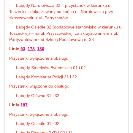
Łabędy Narutowicza 32 – przystanek w kierunku ul.
·
Toszeckiej zlokalizowany na końcu ul. Narutowicza przy
skrzyżowaniu z ul. Partyzantów
Łabędy Osiedle 32 (dodatkowe stanowisko w kierunku ul.
·
Toszeckiej) – na ul. Przyszowskiej, za skrzyżowaniem z ul.
Partyzantów przed Szkołą Podstawową nr 38
Linie
93
,
178
,
186
:
Przystanki wyłączone z obsługi:
Łabędy Strzelców Bytomskich 01 i 02
·
Łabędy Komisariat Policji 31 i 32
·
Przystanki włączone do obsługi:
Łabędy Główna 31 i 32
·
Linia
197
:
Przystanki wyłączone z obsługi:
Łabędy Osiedle 01 i 02
·
Łabędy Dworzec PKP I 02 i 31
·