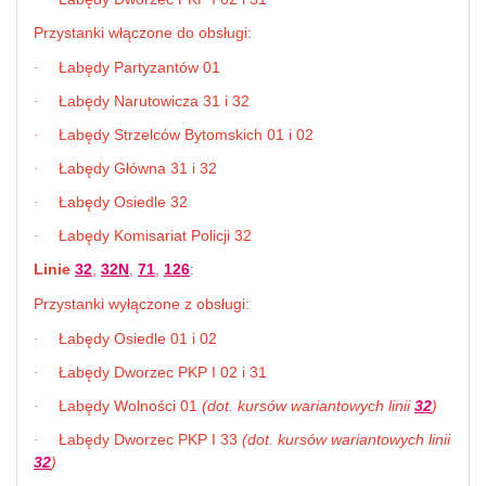
Przystanki włączone do obsługi:
Łabędy Partyzantów 01
·
Łabędy Narutowicza 31 i 32
·
Łabędy Strzelców Bytomskich 01 i 02
·
Łabędy Główna 31 i 32
·
Łabędy Osiedle 32
·
Łabędy Komisariat Policji 32
·
Linie
32
,
32N
,
71
,
126
:
Przystanki wyłączone z obsługi:
Łabędy Osiedle 01 i 02
·
Łabędy Dworzec PKP I 02 i 31
·
Łabędy Wolności 01
(dot. kursów wariantowych linii
32
)
·
Łabędy Dworzec PKP I 33
(dot. kursów wariantowych linii
·
32
)