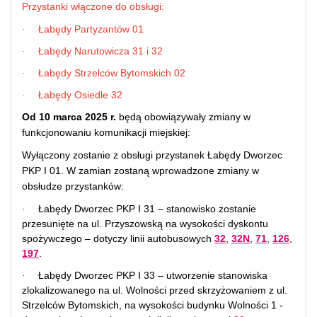
Przystanki włączone do obsługi:
Łabędy Partyzantów 01
·
Łabędy Narutowicza 31 i 32
·
Łabędy Strzelców Bytomskich 02
·
Łabędy Osiedle 32
·
Od 10 marca 2025 r.
będą obowiązywały zmiany w
funkcjonowaniu komunikacji miejskiej:
Wyłączony zostanie z obsługi przystanek Łabędy Dworzec
PKP I 01. W zamian zostaną wprowadzone zmiany w
obsłudze przystanków:
Łabędy Dworzec PKP I 31 – stanowisko zostanie
·
przesunięte na ul. Przyszowską na wysokości dyskontu
spożywczego – dotyczy linii autobusowych
32
,
32N
,
71
,
126
,
197
.
Łabędy Dworzec PKP I 33 – utworzenie stanowiska
·
zlokalizowanego na ul. Wolności przed skrzyżowaniem z ul.
Strzelców Bytomskich, na wysokości budynku Wolności 1 -