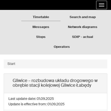
Rozkłady
Go
Expa
jazdy
to
the
GZM
the
navig
page
Timetable
Search and map
content
Messages
Network diagrams
Stops
SDIP - actual
departures
Operators
Start
Gliwice – rozbudowa układu drogowego w
obrębie stacji kolejowej Gliwice Łabędy
Last update date: 01.09.2025
Update is effective from: 01.09.2025