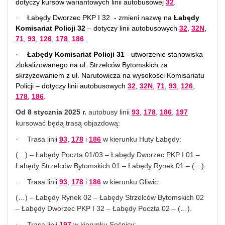
dotyczy kursów wariantowych linii autobusowej
32
.
Łabędy Dworzec PKP I 32
- zmieni nazwę na
Łabędy
·
Komisariat Policji 32
– dotyczy linii autobusowych
32
,
32N
,
71
,
93
,
126
,
178
,
186
.
Łabędy Komisariat Policji 31
- utworzenie stanowiska
·
zlokalizowanego na ul. Strzelców Bytomskich za
skrzyżowaniem z ul. Narutowicza na wysokości Komisariatu
Policji – dotyczy linii autobusowych
32
,
32N
,
71
,
93
,
126
,
178
,
186
.
Od 8 stycznia 2025 r.
autobusy linii
93
,
178
,
186
,
197
kursować będą trasą objazdową:
Trasa linii
93
,
178
i
186
w kierunku Huty Łabędy:
·
(…) – Łabędy Poczta 01/03 – Łabędy Dworzec PKP I 01 –
Łabędy Strzelców Bytomskich 01 – Łabędy Rynek 01 – (…).
Trasa linii
93
,
178
i
186
w kierunku Gliwic:
·
(…) – Łabędy Rynek 02 – Łabędy Strzelców Bytomskich 02
– Łabędy Dworzec PKP I 32 – Łabędy Poczta 02 – (…).
Trasa linii
197
w kierunku Sośnicy:
·