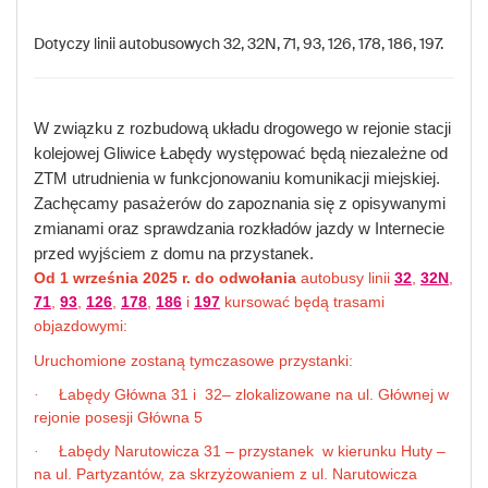
Dotyczy linii autobusowych 32, 32N, 71, 93, 126, 178, 186, 197.
W związku z rozbudową układu drogowego w rejonie stacji
kolejowej Gliwice Łabędy występować będą niezależne od
ZTM utrudnienia w funkcjonowaniu komunikacji miejskiej.
Zachęcamy pasażerów do zapoznania się z opisywanymi
zmianami oraz sprawdzania rozkładów jazdy w Internecie
przed wyjściem z domu na przystanek.
Od 1 września 2025 r. do odwołania
autobusy linii
32
,
32N
,
71
,
93
,
126
,
178
,
186
i
197
kursować będą trasami
objazdowymi:
Uruchomione zostaną tymczasowe przystanki:
Łabędy Główna 31 i
32– zlokalizowane na ul. Głównej w
·
rejonie posesji Główna 5
Łabędy Narutowicza 31 – przystanek
w kierunku Huty –
·
na ul. Partyzantów, za skrzyżowaniem z ul. Narutowicza