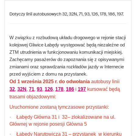
Dotyczy linii autobusowych 32, 32N, 71, 93, 126, 178, 186, 197.
W związku z rozbudową układu drogowego w rejonie stacji
kolejowej Gliwice Łabędy występować będą niezależne od
ZTM utrudnienia w funkcjonowaniu komunikacji miejskiej.
Zachęcamy pasażerów do zapoznania się z opisywanymi
zmianami oraz sprawdzania rozkładów jazdy w Internecie
przed wyjściem z domu na przystanek.
Od 1 września 2025 r. do odwołania
autobusy linii
32
,
32N
,
71
,
93
,
126
,
178
,
186
i
197
kursować będą
trasami objazdowymi:
Uruchomione zostaną tymczasowe przystanki:
·
Łabędy Główna 31 i
32– zlokalizowane na ul.
Głównej w rejonie posesji Główna 5
·
Łabędy Narutowicza 31 – przystanek
w kierunku