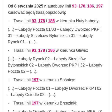
Od 8 stycznia 2025 r.
autobusy linii
93
,
178
,
186
,
197
kursować będą trasą objazdową:
·
Trasa linii
93
,
178
i
186
w kierunku Huty Łabędy:
(…) – Łabędy Poczta 01/03 – Łabędy Dworzec PKP I
01 – Łabędy Strzelców Bytomskich 01 – Łabędy
Rynek 01 – (…).
·
Trasa linii
93
,
178
i
186
w kierunku Gliwic:
(…) – Łabędy Rynek 02 – Łabędy Strzelców
Bytomskich 02 – Łabędy Dworzec PKP I 32 – Łabędy
Poczta 02 – (…).
·
Trasa linii
197
w kierunku Sośnicy:
(…) – Łabędy Poczta 01 – Łabędy Dworzec PKP I 02
– Łabędy Osiedle 02 – (…).
·
Trasa linii
197
w kierunku Brzezinki:
(…) – Łabędy Osiedle 01 – Łabędy Dworzec PKP I 01