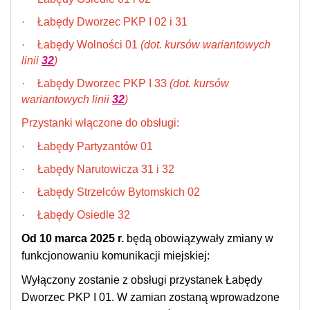
·
Łabędy Dworzec PKP I 02 i 31
·
Łabędy Wolności 01
(dot. kursów wariantowych
linii
32
)
·
Łabędy Dworzec PKP I 33
(dot. kursów
wariantowych linii
32
)
Przystanki włączone do obsługi:
·
Łabędy Partyzantów 01
·
Łabędy Narutowicza 31 i 32
·
Łabędy Strzelców Bytomskich 02
·
Łabędy Osiedle 32
Od 10 marca 2025 r.
będą obowiązywały zmiany w
funkcjonowaniu komunikacji miejskiej:
Wyłączony zostanie z obsługi przystanek Łabędy
Dworzec PKP I 01. W zamian zostaną wprowadzone