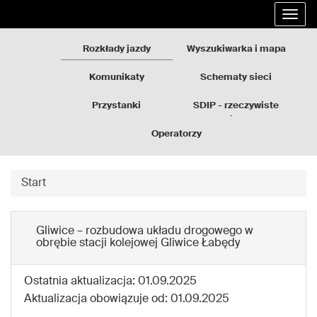
Rozkłady
Przejdź
Rozw
jazdy
do
nawi
GZM
treści
Rozkłady jazdy
Wyszukiwarka i mapa
strony
Komunikaty
Schematy sieci
Przystanki
SDIP - rzeczywiste
odjazdy
Operatorzy
Start
Gliwice – rozbudowa układu drogowego w
obrębie stacji kolejowej Gliwice Łabędy
Ostatnia aktualizacja: 01.09.2025
Aktualizacja obowiązuje od: 01.09.2025