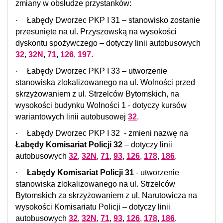
zmiany w obsłudze przystanków:
·
Łabędy Dworzec PKP I 31 – stanowisko zostanie
przesunięte na ul. Przyszowską na wysokości
dyskontu spożywczego – dotyczy linii autobusowych
32
,
32N
,
71
,
126
,
197
.
·
Łabędy Dworzec PKP I 33 – utworzenie
stanowiska zlokalizowanego na ul. Wolności przed
skrzyżowaniem z ul. Strzelców Bytomskich, na
wysokości budynku Wolności 1 - dotyczy kursów
wariantowych linii autobusowej
32
.
·
Łabędy Dworzec PKP I 32
- zmieni nazwę na
Łabędy Komisariat Policji 32
– dotyczy linii
autobusowych
32
,
32N
,
71
,
93
,
126
,
178
,
186
.
·
Łabędy Komisariat Policji 31
- utworzenie
stanowiska zlokalizowanego na ul. Strzelców
Bytomskich za skrzyżowaniem z ul. Narutowicza na
wysokości Komisariatu Policji – dotyczy linii
autobusowych
32
,
32N
,
71
,
93
,
126
,
178
,
186
.