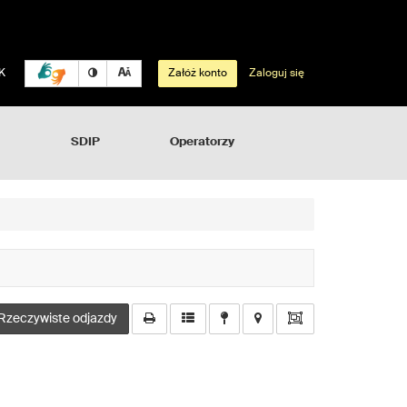
K
Załóż konto
Zaloguj się
SDIP
Operatorzy
Rzeczywiste odjazdy