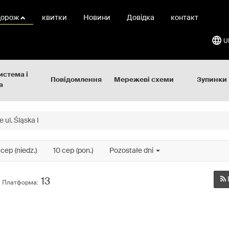
дорож
квитки
Новини
Довідка
контакт
U
истема і
Повідомлення
Мережеві схеми
Зупинки
а
 ul. Śląska I
 сер (niedz.)
10 сер (pon.)
Pozostałe dni
13
Платформа: