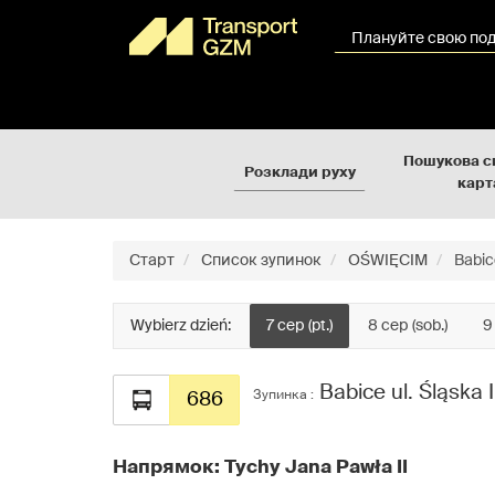
Rozkłady
Перейти
jazdy
до
Плануйте свою по
GZM
вмісту
сторінки
Пошукова с
Розклади руху
карт
Старт
Список зупинок
OŚWIĘCIM
Babice
Wybierz dzień:
7 сер (pt.)
8 сер (sob.)
9
Babice ul. Śląska I
Зупинка :
686
Напрямок: Tychy Jana Pawła II