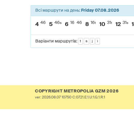
Всі маршрути на день:
Friday 07.08.2026
46
46
16
46
16
31
31
s
t
t
s
4
5
6
8
10
12
Варіанти маршрутів:
t
s
j
i
COPYRIGHT METROPOLIA GZM 2026
ver: 2026.08.07 10750 C:0721.E:1.U:1.G:1.R:1