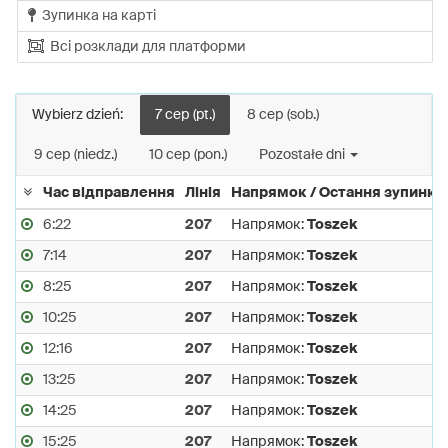
Зупинка на карті
Всі розклади для платформи
Wybierz dzień:
7 сер (pt.)
8 сер (sob.)
9 сер (niedz.)
10 сер (pon.)
Pozostałe dni
Час відправлення
Лінія
Напрямок / Остання зупинка 
6:22
207
Напрямок:
Toszek
7:14
207
Напрямок:
Toszek
8:25
207
Напрямок:
Toszek
10:25
207
Напрямок:
Toszek
12:16
207
Напрямок:
Toszek
13:25
207
Напрямок:
Toszek
14:25
207
Напрямок:
Toszek
15:25
207
Напрямок:
Toszek