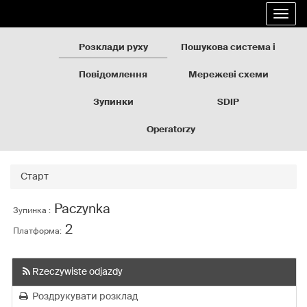
Rozkłady
Перейти
Розго
jazdy
до
навіг
GZM
вмісту
сторінки
Розклади руху
Пошукова система і
карта
Повідомлення
Мережеві схеми
Зупинки
SDIP
Operatorzy
Старт
Paczynka
Зупинка :
2
Платформа:
Rzeczywiste odjazdy
Роздрукувати розклад