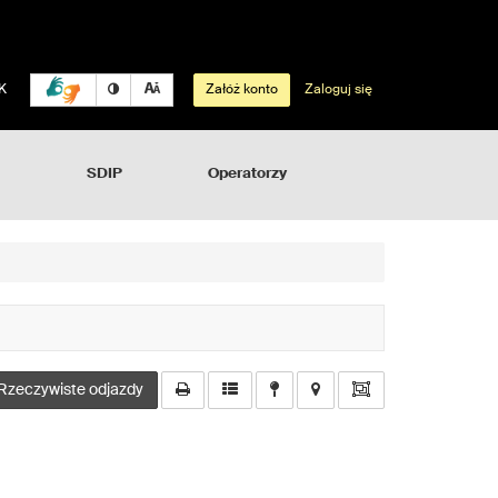
K
Załóż konto
Zaloguj się
SDIP
Operatorzy
Rzeczywiste odjazdy