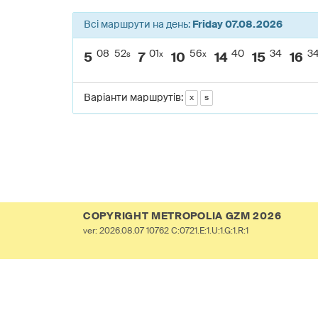
Всі маршрути на день:
Friday 07.08.2026
08
52
01
56
40
34
3
s
x
x
5
7
10
14
15
16
Варіанти маршрутів:
x
s
COPYRIGHT METROPOLIA GZM 2026
ver: 2026.08.07 10762 C:0721.E:1.U:1.G:1.R:1