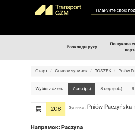
Rozkłady
Перейти
jazdy
до
Плануйте свою по
GZM
вмісту
сторінки
Пошукова с
Розклади руху
карт
Старт
Список зупинок
TOSZEK
Pniów P
Wybierz dzień:
7 сер (pt.)
8 сер (sob.)
9
Pniów Paczyńska
Зупинка :
208
Напрямок: Paczyna