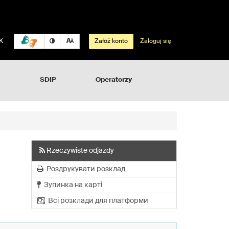
K
Załóż konto
Zaloguj się
SDIP
Operatorzy
Rzeczywiste odjazdy
Роздрукувати розклад
Зупинка на карті
Всі розклади для платформи