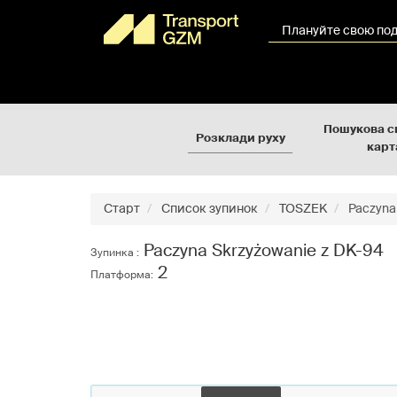
Rozkłady
Перейти
jazdy
до
Плануйте свою по
GZM
вмісту
сторінки
Пошукова с
Розклади руху
карт
Старт
Список зупинок
TOSZEK
Paczyna 
Paczyna Skrzyżowanie z DK-94
Зупинка :
2
Платформа: