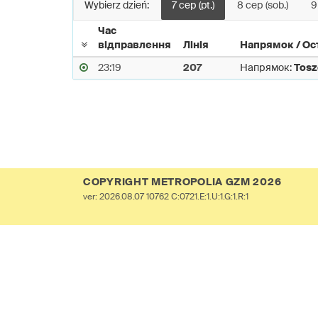
Wybierz dzień:
7 сер (pt.)
8 сер (sob.)
9
Час
відправлення
Лінія
Напрямок / Ос
23:19
207
Напрямок:
Tosz
COPYRIGHT METROPOLIA GZM 2026
ver: 2026.08.07 10762 C:0721.E:1.U:1.G:1.R:1