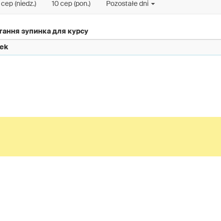
 сер (niedz.)
10 сер (pon.)
Pozostałe dni
тання зупинка для курсу
ek