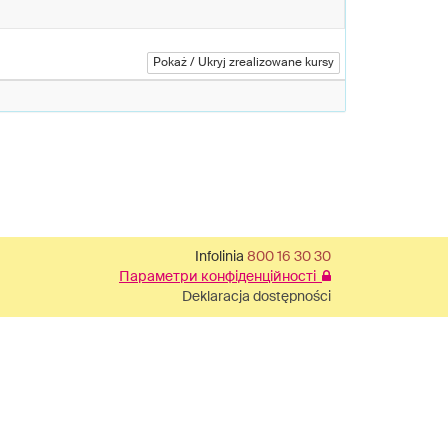
Pokaż / Ukryj zrealizowane kursy
Infolinia
800 16 30 30
Параметри конфіденційності
Deklaracja dostępności