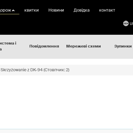
дорож
квитки
Новини
Довідка
контакт
U
истема і
Повідомлення
Мережеві схеми
Зупинки
а
Skrzyżowanie z DK-94 (Стовпчик: 2)