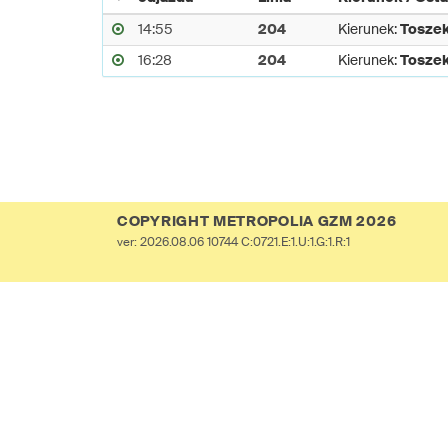
14:55
204
Kierunek:
Tosze
16:28
204
Kierunek:
Tosze
COPYRIGHT METROPOLIA GZM 2026
ver: 2026.08.06 10744 C:0721.E:1.U:1.G:1.R:1