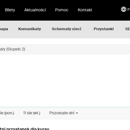
Bilety
Aktualności
Pomoc
Kontakt
P
mapa
Komunikaty
Schematy sieci
Przystanki
SD
ły (Słupek: 2)
ie (pon.)
11 sie (wt.)
Pozostałe dni
tni przystanek dla kursu