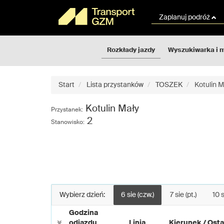
Rozkłady
Przejdź
jazdy
do
Zaplanuj podróż
GZM
treści
strony
Rozkłady jazdy
Wyszukiwarka i 
Start
Lista przystanków
TOSZEK
Kotulin Ma
Kotulin Mały
Przystanek:
2
Stanowisko:
Wybierz dzień:
6 sie (czw.)
7 sie (pt.)
10 s
Godzina
odjazdu
Linia
Kierunek / Osta