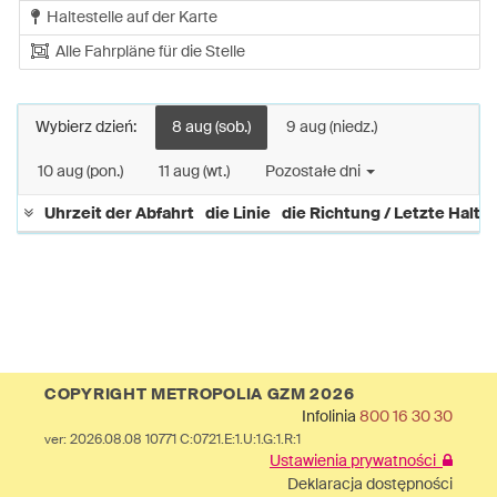
Haltestelle auf der Karte
Alle Fahrpläne für die Stelle
Wybierz dzień:
8 aug (sob.)
9 aug (niedz.)
10 aug (pon.)
11 aug (wt.)
Pozostałe dni
Uhrzeit der Abfahrt
die Linie
die Richtung / Letzte Haltes
COPYRIGHT METROPOLIA GZM 2026
Infolinia
800 16 30 30
ver: 2026.08.08 10771 C:0721.E:1.U:1.G:1.R:1
Ustawienia prywatności
Deklaracja dostępności