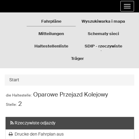
Rozkłady
Gehe
Entfal
jazdy
zum
die
GZM
Inhalt
Navig
der
Fahrpläne
Wyszukiwarka i mapa
Seite
über
Mitteilungen
Schematy sieci
Haltestellenliste
SDIP - rzeczywiste
odjazdy
Träger
Start
Oparowe Przejazd Kolejowy
die Haltestelle:
2
Stelle:
Rzeczywiste odjazdy
Drucke den Fahrplan aus